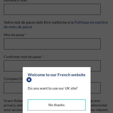
Adresse E-mail
*
Votre mot de passe doit être conforme à la
Politique en matière
de mots de passe
Mot de passe
*
Confirmer mot de passe
*
Welcome to our French website
Company Domain
*
Do you want to use our UK site?
Graco Roberts is committed to protecting and respecting your
No thanks
privacy, and we'll only use your personal information to administer
your account and to provide the products and services you request.