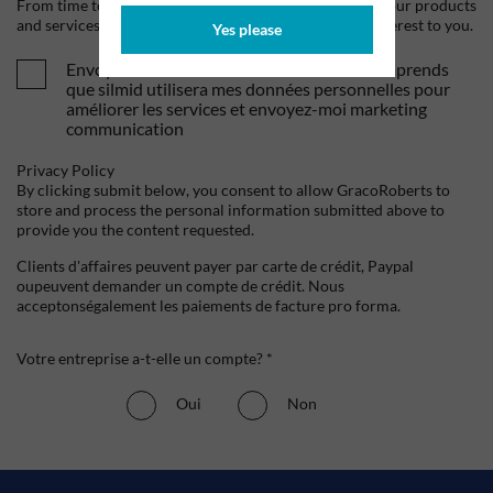
From time to time, we would like to contact you about our products
and services, as well as other content that may be of interest to you.
Yes please
Envoyez-moi vos offres et actualités. Je comprends
que silmid utilisera mes données personnelles pour
améliorer les services et envoyez-moi marketing
communication
Privacy Policy
By clicking submit below, you consent to allow GracoRoberts to
store and process the personal information submitted above to
provide you the content requested.
Clients d'affaires peuvent payer par carte de crédit, Paypal
oupeuvent demander un compte de crédit. Nous
acceptonségalement les paiements de facture pro forma.
Votre entreprise a-t-elle un compte? *
Oui
Non