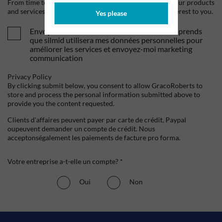
From time to time, we would like to contact you about our products
and services, as well as other content that may be of interest to you.
Yes please
Envoyez-moi vos offres et actualités. Je comprends
que silmid utilisera mes données personnelles pour
améliorer les services et envoyez-moi marketing
communication
Privacy Policy
By clicking submit below, you consent to allow GracoRoberts to
store and process the personal information submitted above to
provide you the content requested.
Clients d'affaires peuvent payer par carte de crédit, Paypal
oupeuvent demander un compte de crédit. Nous
acceptonségalement les paiements de facture pro forma.
Votre entreprise a-t-elle un compte? *
Oui
Non