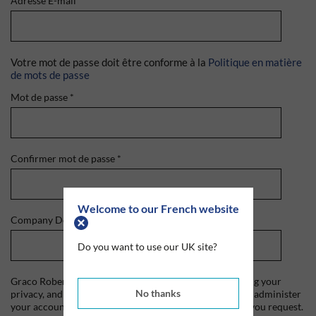
Adresse E-mail
*
Votre mot de passe doit être conforme à la
Politique en matière
de mots de passe
Mot de passe
*
Confirmer mot de passe
*
Welcome to our French website
Company Domain
*
Do you want to use our UK site?
Graco Roberts is committed to protecting and respecting your
No thanks
privacy, and we'll only use your personal information to administer
your account and to provide the products and services you request.