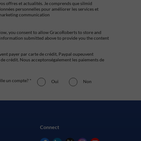
s offres et actualités. Je comprends que silmid
données personnelles pour améliorer les services et
marketing communication
low, you consent to allow GracoRoberts to store and
 information submitted above to provide you the content
uvent payer par carte de crédit, Paypal oupeuvent
e crédit. Nous acceptonségalement les paiements de
elle un compte? *
Oui
Non
Connect