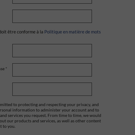
doit être conforme à la
Politique en matière de mots
sse
*
itted to protecting and respecting your privacy, and
ersonal information to administer your account and to
 and services you request. From time to time, we would
bout our products and services, as well as other content
t to you.