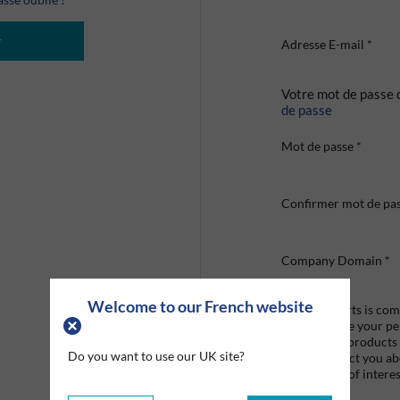
r
Adresse E-mail
*
Votre mot de passe 
de passe
Mot de passe
*
Confirmer mot de pa
Company Domain
*
Welcome to our French website
Graco Roberts is comm
we'll only use your p
provide the products
Do you want to use our UK site?
like to contact you a
that may be of interes