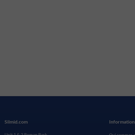
Silmid.com
Information
Unit 1 & 2 Roman Park
Qui sommes-