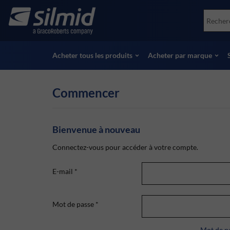
Skip
Accessories
Soco
to
Essais non destructifs (NDT)
Skydr
main
Voir tous les produits
Voir 
content
Acheter tous les produits
Acheter par marque
Commencer
Bienvenue à nouveau
Connectez-vous pour accéder à votre compte.
E-mail
*
Mot de passe
*
Mot de pa