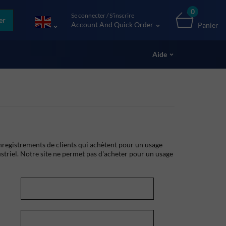
0
Se connecter / S’inscrire
er
Account And Quick Order
Panier
Aide
registrements de clients qui achètent pour un usage
striel. Notre site ne permet pas d'acheter pour un usage