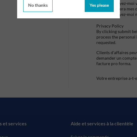
Envoyez-moi vo
No thanks
Yes please
utilisera mes 
envoyez-moi 
Privacy Policy
By clicking submit be
process the personal
requested.
Clients d'affaires pe
demander un compte d
facture pro forma.
Votre entreprise a-t-
s et services
Aide et services à la clientèle
nous
Suivre la commande