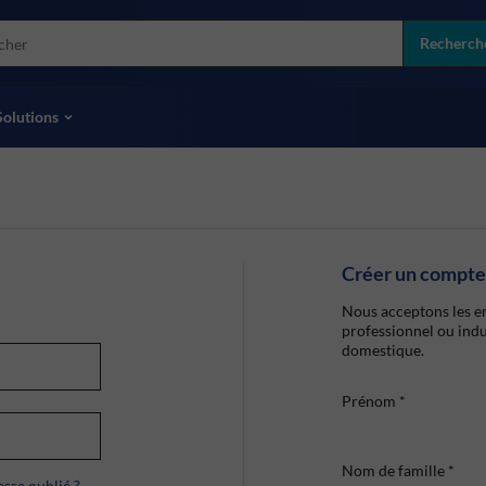
more
ol
Recherch
toutes les marques
Solutions
Créer un compte
Nous acceptons les en
professionnel ou indu
domestique.
Prénom
*
Nom de famille
*
sse oublié ?