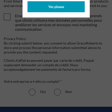
From time to time, we would like to contact you about our products
and services, as well as other content that may be of interest to you.
Yes please
Envoyez-moi vos offres et actualités. Je comprends
que silmid utilisera mes données personnelles pour
améliorer les services et envoyez-moi marketing
communication
Privacy Policy
By clicking submit below, you consent to allow GracoRoberts to
store and process the personal information submitted above to
provide you the content requested.
Clients d'affaires peuvent payer par carte de crédit, Paypal
oupeuvent demander un compte de crédit. Nous
acceptonségalement les paiements de facture pro forma.
Votre entreprise a-t-elle un compte? *
Oui
Non