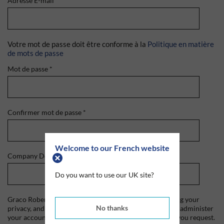
Adresse E-mail
*
Votre mot de passe doit être conforme à la
Politique en matière
de mots de passe
Mot de passe
*
Confirmer mot de passe
*
Welcome to our French website
Company Domain
*
Do you want to use our UK site?
Graco Roberts is committed to protecting and respecting your
No thanks
privacy, and we'll only use your personal information to administer
your account and to provide the products and services you request.