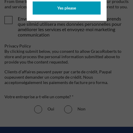
From time to time, we would like to contact you about our products
and services, as well as other content that may be of interest to you.
Yes please
Envoyez-moi vos offres et actualités. Je comprends
que silmid utilisera mes données personnelles pour
améliorer les services et envoyez-moi marketing
communication
Privacy Policy
By clicking submit below, you consent to allow GracoRoberts to
store and process the personal information submitted above to
provide you the content requested.
Clients d'affaires peuvent payer par carte de crédit, Paypal
oupeuvent demander un compte de crédit. Nous
acceptonségalement les paiements de facture pro forma.
Votre entreprise a-t-elle un compte? *
Oui
Non