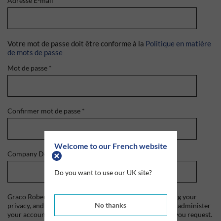
Adresse E-mail
*
Votre mot de passe doit être conforme à la
Politique en matière
de mots de passe
Mot de passe
*
Confirmer mot de passe
*
Welcome to our French website
Company Domain
*
Do you want to use our UK site?
Graco Roberts is committed to protecting and respecting your
No thanks
privacy, and we'll only use your personal information to administer
your account and to provide the products and services you request.