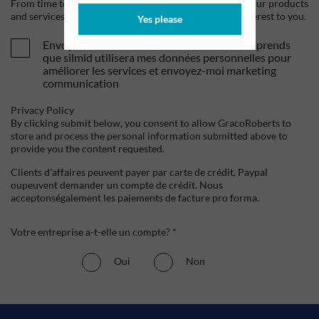
From time to time, we would like to contact you about our products
and services, as well as other content that may be of interest to you.
Yes please
Envoyez-moi vos offres et actualités. Je comprends
que silmid utilisera mes données personnelles pour
améliorer les services et envoyez-moi marketing
communication
Privacy Policy
By clicking submit below, you consent to allow GracoRoberts to
store and process the personal information submitted above to
provide you the content requested.
Clients d'affaires peuvent payer par carte de crédit, Paypal
oupeuvent demander un compte de crédit. Nous
acceptonségalement les paiements de facture pro forma.
Votre entreprise a-t-elle un compte? *
Oui
Non