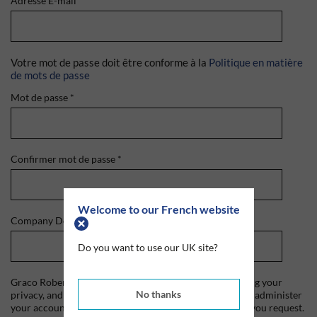
Adresse E-mail
*
Votre mot de passe doit être conforme à la
Politique en matière
de mots de passe
Mot de passe
*
Confirmer mot de passe
*
Welcome to our French website
Company Domain
*
Do you want to use our UK site?
Graco Roberts is committed to protecting and respecting your
No thanks
privacy, and we'll only use your personal information to administer
your account and to provide the products and services you request.