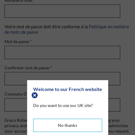
Adresse E-mail
*
Votre mot de passe doit être conforme à la
Politique en matière
de mots de passe
Mot de passe
*
Confirmer mot de passe
*
Welcome to our French website
Company Domain
*
Do you want to use our UK site?
Graco Roberts is committed to protecting and respecting your
No thanks
privacy, and we'll only use your personal information to administer
your account and to provide the products and services you request.