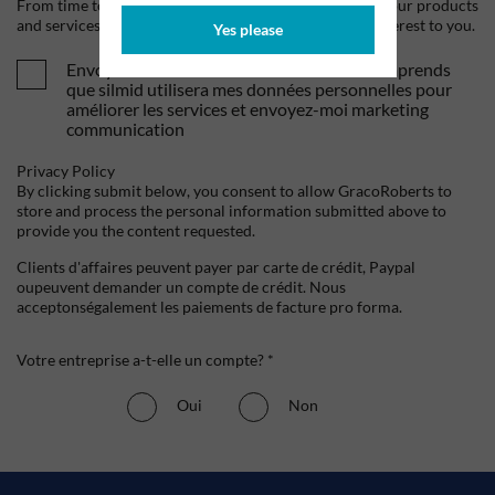
From time to time, we would like to contact you about our products
and services, as well as other content that may be of interest to you.
Yes please
Envoyez-moi vos offres et actualités. Je comprends
que silmid utilisera mes données personnelles pour
améliorer les services et envoyez-moi marketing
communication
Privacy Policy
By clicking submit below, you consent to allow GracoRoberts to
store and process the personal information submitted above to
provide you the content requested.
Clients d'affaires peuvent payer par carte de crédit, Paypal
oupeuvent demander un compte de crédit. Nous
acceptonségalement les paiements de facture pro forma.
Votre entreprise a-t-elle un compte? *
Oui
Non