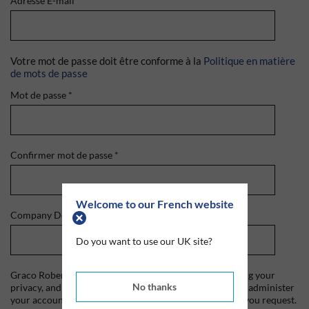
Adresse E-mail
*
Votre mot de passe doit être conforme à la
Politique en matière
de mots de passe
Mot de passe
*
Confirmer mot de passe
*
Welcome to our French website
Company Domain
*
Do you want to use our UK site?
Graco Roberts is committed to protecting and respecting your
No thanks
privacy, and we'll only use your personal information to administer
your account and to provide the products and services you request.