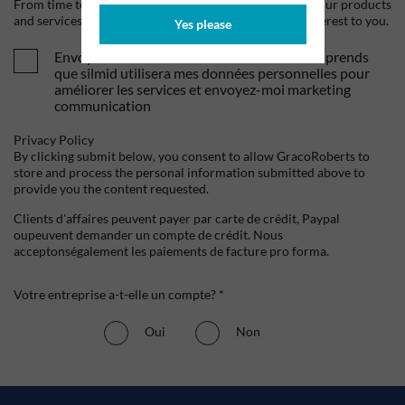
From time to time, we would like to contact you about our products
and services, as well as other content that may be of interest to you.
Yes please
Envoyez-moi vos offres et actualités. Je comprends
que silmid utilisera mes données personnelles pour
améliorer les services et envoyez-moi marketing
communication
Privacy Policy
By clicking submit below, you consent to allow GracoRoberts to
store and process the personal information submitted above to
provide you the content requested.
Clients d'affaires peuvent payer par carte de crédit, Paypal
oupeuvent demander un compte de crédit. Nous
acceptonségalement les paiements de facture pro forma.
Votre entreprise a-t-elle un compte? *
Oui
Non