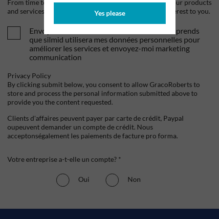
From time to time, we would like to contact you about our products
and services, as well as other content that may be of interest to you.
Yes please
Envoyez-moi vos offres et actualités. Je comprends
que silmid utilisera mes données personnelles pour
améliorer les services et envoyez-moi marketing
communication
Privacy Policy
By clicking submit below, you consent to allow GracoRoberts to
store and process the personal information submitted above to
provide you the content requested.
Clients d'affaires peuvent payer par carte de crédit, Paypal
oupeuvent demander un compte de crédit. Nous
acceptonségalement les paiements de facture pro forma.
Votre entreprise a-t-elle un compte? *
Oui
Non