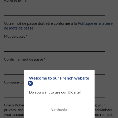
Adresse E-mail
*
Votre mot de passe doit être conforme à la
Politique en matière
de mots de passe
Mot de passe
*
Confirmer mot de passe
*
Welcome to our French website
Company Domain
*
Do you want to use our UK site?
Graco Roberts is committed to protecting and respecting your
No thanks
privacy, and we'll only use your personal information to administer
your account and to provide the products and services you request.