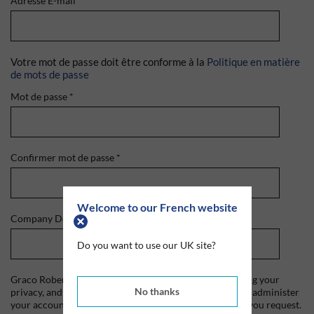
Adresse E-mail
*
Votre mot de passe doit être conforme à la
Politique en matière
de mots de passe
Mot de passe
*
Confirmer mot de passe
*
Welcome to our French website
Company Domain
*
Do you want to use our UK site?
Graco Roberts is committed to protecting and respecting your
No thanks
privacy, and we'll only use your personal information to administer
your account and to provide the products and services you request.