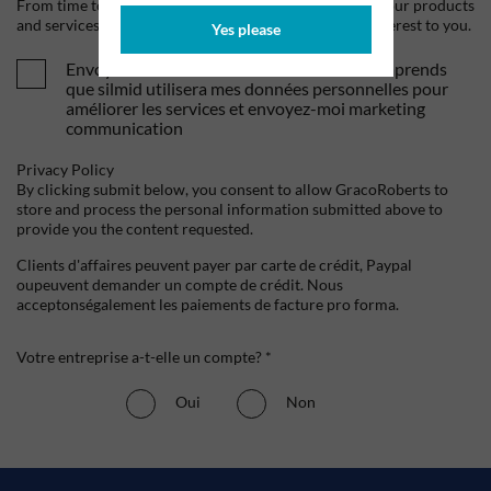
From time to time, we would like to contact you about our products
and services, as well as other content that may be of interest to you.
Yes please
Envoyez-moi vos offres et actualités. Je comprends
que silmid utilisera mes données personnelles pour
améliorer les services et envoyez-moi marketing
communication
Privacy Policy
By clicking submit below, you consent to allow GracoRoberts to
store and process the personal information submitted above to
provide you the content requested.
Clients d'affaires peuvent payer par carte de crédit, Paypal
oupeuvent demander un compte de crédit. Nous
acceptonségalement les paiements de facture pro forma.
Votre entreprise a-t-elle un compte? *
Oui
Non