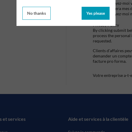
Envoyez-moi vo
utilisera mes 
No thanks
Yes please
envoyez-moi 
Privacy Policy
By clicking submit be
process the personal
requested.
Clients d'affaires pe
demander un compte d
facture pro forma.
Votre entreprise a-t-
s et services
Aide et services à la clientèle
nous
Suivre la commande