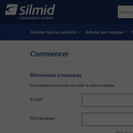
Skip
Accessories
Soco
to
Essais non destructifs (NDT)
Skydr
main
Voir tous les produits
Voir 
content
Acheter tous les produits
Acheter par marque
Commencer
Bienvenue à nouveau
Connectez-vous pour accéder à votre compte.
E-mail
*
Mot de passe
*
Mot de pa