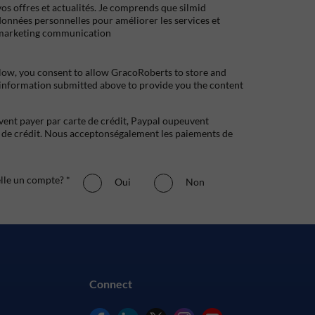
s offres et actualités. Je comprends que silmid
données personnelles pour améliorer les services et
marketing communication
low, you consent to allow GracoRoberts to store and
 information submitted above to provide you the content
uvent payer par carte de crédit, Paypal oupeuvent
e crédit. Nous acceptonségalement les paiements de
elle un compte? *
Oui
Non
Connect