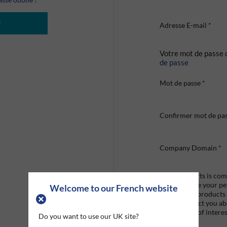
r
Adresse E-mail
*
Votre mot de passe 
de passe
Mot de passe
*
Confirmer mot de pa
Company Domain
*
Graco Roberts is comm
we'll only use your p
Welcome to our French website
provide the products
like to contact you a
that may be of interes
Do you want to use our UK site?