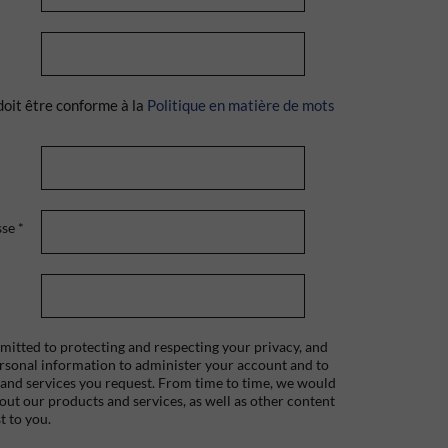
doit être conforme à la
Politique en matière de mots
sse
*
itted to protecting and respecting your privacy, and
ersonal information to administer your account and to
 and services you request. From time to time, we would
bout our products and services, as well as other content
t to you.