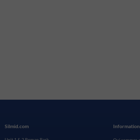
Silmid.com
Information
Unit 1 & 2 Roman Park
Qui sommes-