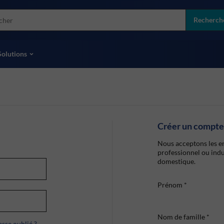
more
ol
Recherch
toutes les marques
Solutions
Créer un compte
Nous acceptons les en
professionnel ou indu
domestique.
Prénom
*
Nom de famille
*
sse oublié ?