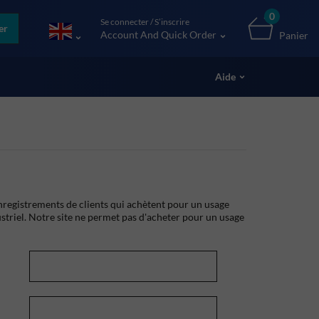
0
Se connecter / S’inscrire
er
Account And Quick Order
Panier
Aide
registrements de clients qui achètent pour un usage
striel. Notre site ne permet pas d'acheter pour un usage