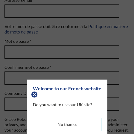
Adresse E-mail
*
Votre mot de passe doit être conforme à la
Politique en matière
de mots de passe
Mot de passe
*
Confirmer mot de passe
*
Welcome to our French website
Company Domain
*
Do you want to use our UK site?
Graco Roberts is committed to protecting and respecting your
No thanks
privacy, and we'll only use your personal information to administer
your account and to provide the products and services you request.