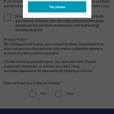
From time to time, we would like to contact you about our products
and services, as well as other content that may be of interest to you.
Yes please
Envoyez-moi vos offres et actualités. Je comprends
que silmid utilisera mes données personnelles pour
améliorer les services et envoyez-moi marketing
communication
Privacy Policy
By clicking submit below, you consent to allow GracoRoberts to
store and process the personal information submitted above to
provide you the content requested.
Clients d'affaires peuvent payer par carte de crédit, Paypal
oupeuvent demander un compte de crédit. Nous
acceptonségalement les paiements de facture pro forma.
Votre entreprise a-t-elle un compte? *
Oui
Non