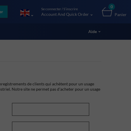
0
Se connecter / S’inscrire
er
Account And Quick Order
Panier
Aide
registrements de clients qui achètent pour un usage
striel. Notre site ne permet pas d'acheter pour un usage