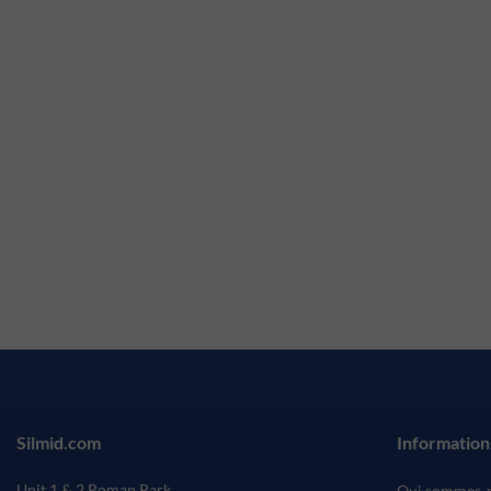
Silmid.com
Information
Unit 1 & 2 Roman Park
Qui sommes-