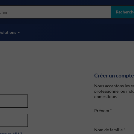
more
ol
Recherch
toutes les marques
Solutions
Créer un compte
Nous acceptons les en
professionnel ou indu
domestique.
Prénom
*
Nom de famille
*
sse oublié ?