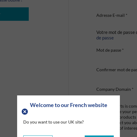
r
Adresse E-mail
*
Votre mot de passe 
de passe
Mot de passe
*
Confirmer mot de pa
Company Domain
*
Welcome to our French website
Graco Roberts is comm
we'll only use your p
provide the products
Do you want to use our UK site?
like to contact you a
that may be of interes