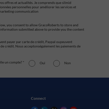
s offres et actualités. Je comprends que silmid
données personnelles pour améliorer les services et
marketing communication
low, you consent to allow GracoRoberts to store and
 information submitted above to provide you the content
uvent payer par carte de crédit, Paypal oupeuvent
e crédit. Nous acceptonségalement les paiements de
elle un compte? *
Oui
Non
Connect