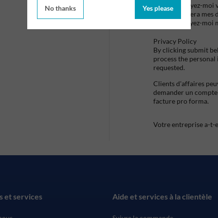
Envoyez-moi vo
No thanks
Yes please
utilisera mes 
envoyez-moi 
Privacy Policy
By clicking submit be
process the personal
requested.
Clients d'affaires pe
demander un compte d
facture pro forma.
Votre entreprise a-t-
s et services
Aide et services à la clientèle
nous
Suivre la commande