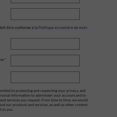
doit être conforme à la
Politique en matière de mots
sse
*
itted to protecting and respecting your privacy, and
ersonal information to administer your account and to
 and services you request. From time to time, we would
bout our products and services, as well as other content
t to you.