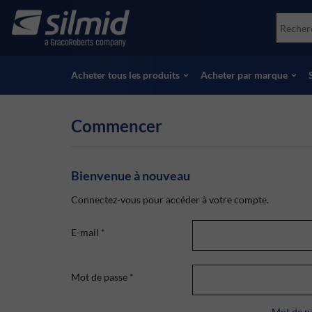
Skip
Accessories
Soco
to
Essais non destructifs (NDT)
Skydr
main
Voir tous les produits
Voir 
content
Acheter tous les produits
Acheter par marque
Commencer
Bienvenue à nouveau
Connectez-vous pour accéder à votre compte.
E-mail
*
Mot de passe
*
Mot de pa