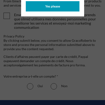
From time to time, we would like to contact you about our products
and services, as well as other content that may be of interest to you.
Yes please
Envoyez-moi vos offres et actualités. Je comprends
que silmid utilisera mes données personnelles pour
améliorer les services et envoyez-moi marketing
communication
Privacy Policy
By clicking submit below, you consent to allow GracoRoberts to
store and process the personal information submitted above to
provide you the content requested.
Clients d'affaires peuvent payer par carte de crédit, Paypal
oupeuvent demander un compte de crédit. Nous
acceptonségalement les paiements de facture pro forma.
Votre entreprise a-t-elle un compte? *
Oui
Non