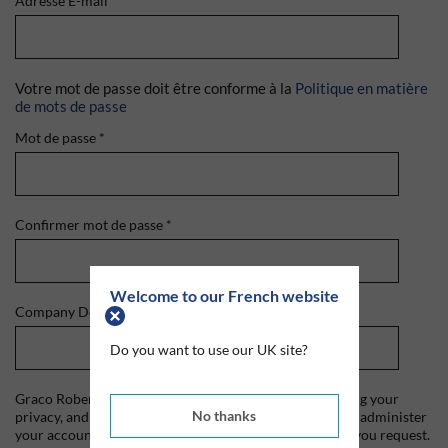
Adresse E-mail
*
Votre mot de passe doit être conforme à la
Politique en matière
de mots de passe
Mot de passe
*
Confirmer mot de passe
*
Welcome to our French website
Company Domain
*
Do you want to use our UK site?
Graco Roberts is committed to protecting and respecting your
No thanks
privacy, and we'll only use your personal information to administer
your account and to provide the products and services you request.