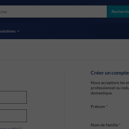
more
ol
Recherch
toutes les marques
Solutions
Créer un compte
Nous acceptons les en
professionnel ou indu
domestique.
Prénom
*
Nom de famille
*
sse oublié ?