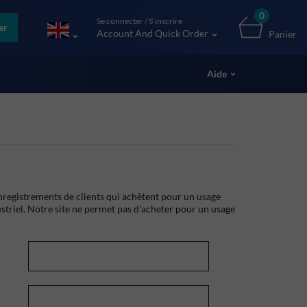
0
Se connecter / S’inscrire
er
Account And Quick Order
Panier
Aide
registrements de clients qui achètent pour un usage
striel. Notre site ne permet pas d'acheter pour un usage