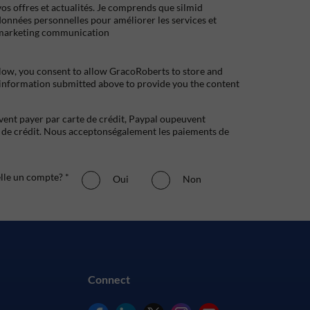
s offres et actualités. Je comprends que silmid
données personnelles pour améliorer les services et
marketing communication
low, you consent to allow GracoRoberts to store and
 information submitted above to provide you the content
uvent payer par carte de crédit, Paypal oupeuvent
e crédit. Nous acceptonségalement les paiements de
elle un compte? *
Oui
Non
Connect