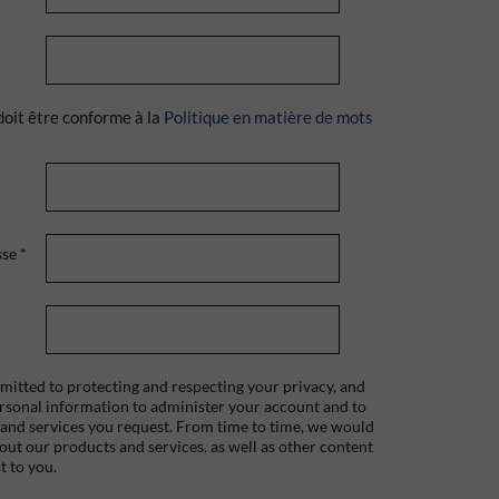
doit être conforme à la
Politique en matière de mots
sse
*
itted to protecting and respecting your privacy, and
ersonal information to administer your account and to
 and services you request. From time to time, we would
bout our products and services, as well as other content
t to you.