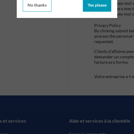
Envoyez-moi vo
No thanks
Yes please
utilisera mes 
envoyez-moi 
Privacy Policy
By clicking submit be
process the personal
requested.
Clients d'affaires pe
demander un compte d
facture pro forma.
Votre entreprise a-t-
s et services
Aide et services à la clientèle
nous
Suivre la commande