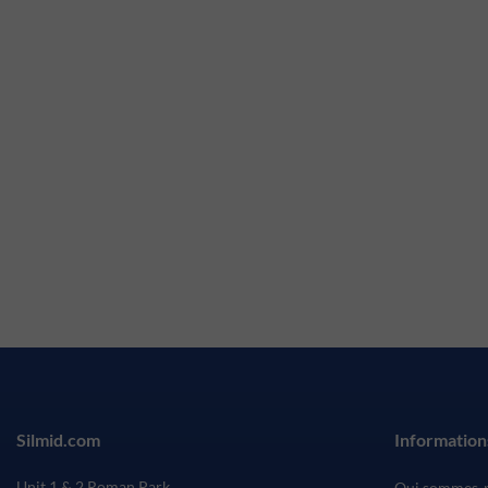
Silmid.com
Information
Unit 1 & 2 Roman Park
Qui sommes-