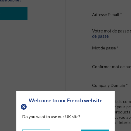
r
Adresse E-mail
*
Votre mot de passe 
de passe
Mot de passe
*
Confirmer mot de pa
Company Domain
*
Welcome to our French website
Graco Roberts is comm
we'll only use your p
provide the products
Do you want to use our UK site?
like to contact you a
that may be of interes