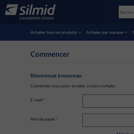
Skip
Accessories
Soco
to
Essais non destructifs (NDT)
Skydr
main
Voir tous les produits
Voir 
content
Acheter tous les produits
Acheter par marque
Commencer
Bienvenue à nouveau
Connectez-vous pour accéder à votre compte.
E-mail
*
Mot de passe
*
Mot de pa