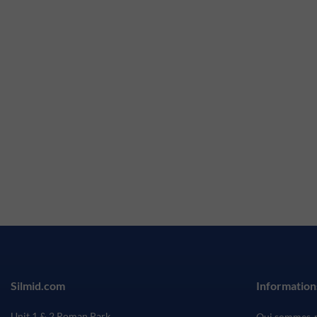
Silmid.com
Information
Unit 1 & 2 Roman Park
Qui sommes-