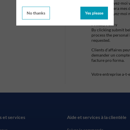
Envoyez-moi vo
utilisera mes 
No thanks
Yes please
envoyez-moi 
Privacy Policy
By clicking submit be
process the personal
requested.
Clients d'affaires pe
demander un compte d
facture pro forma.
Votre entreprise a-t-
s et services
Aide et services à la clientèle
nous
Suivre la commande