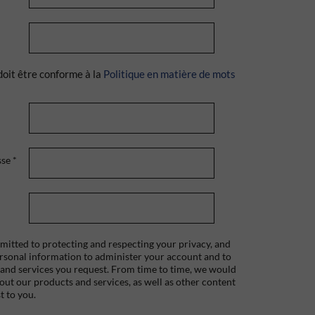
doit être conforme à la
Politique en matière de mots
sse
*
itted to protecting and respecting your privacy, and
ersonal information to administer your account and to
 and services you request. From time to time, we would
bout our products and services, as well as other content
t to you.