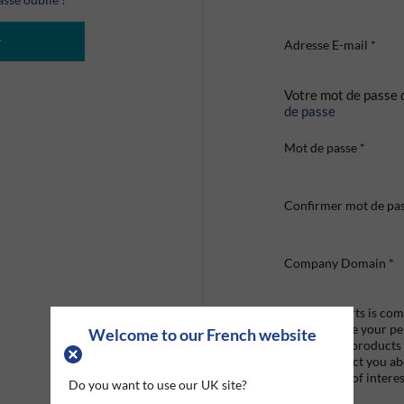
r
Adresse E-mail
*
Votre mot de passe 
de passe
Mot de passe
*
Confirmer mot de pa
Company Domain
*
Graco Roberts is comm
we'll only use your p
Welcome to our French website
provide the products
like to contact you a
that may be of interes
Do you want to use our UK site?