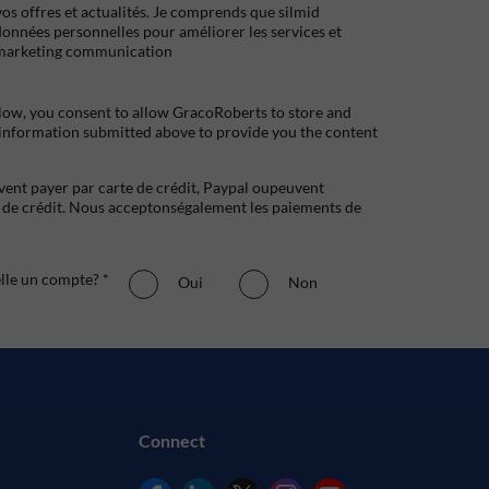
s offres et actualités. Je comprends que silmid
données personnelles pour améliorer les services et
marketing communication
low, you consent to allow GracoRoberts to store and
 information submitted above to provide you the content
uvent payer par carte de crédit, Paypal oupeuvent
e crédit. Nous acceptonségalement les paiements de
elle un compte? *
Oui
Non
Connect