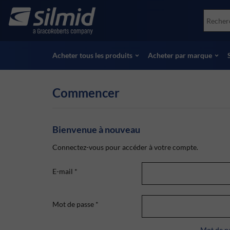
Skip
Accessories
Soco
to
Essais non destructifs (NDT)
Skydr
main
Voir tous les produits
Voir 
content
Acheter tous les produits
Acheter par marque
Commencer
Bienvenue à nouveau
Connectez-vous pour accéder à votre compte.
E-mail
*
Mot de passe
*
Mot de pa