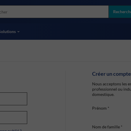
more
ol
Recherch
toutes les marques
Solutions
Créer un compte
Nous acceptons les en
professionnel ou indu
domestique.
Prénom
*
Nom de famille
*
sse oublié ?