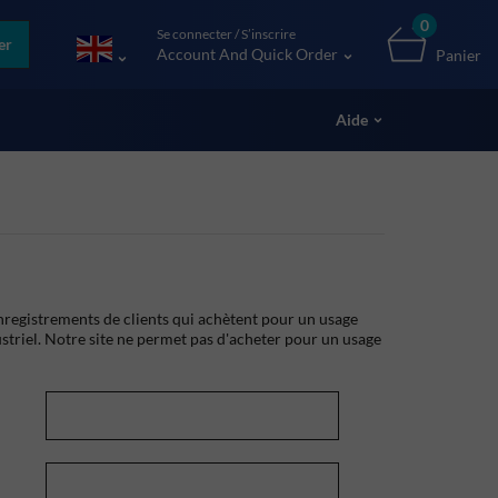
0
Se connecter / S’inscrire
er
Account And Quick Order
Panier
Aide
registrements de clients qui achètent pour un usage
striel. Notre site ne permet pas d'acheter pour un usage