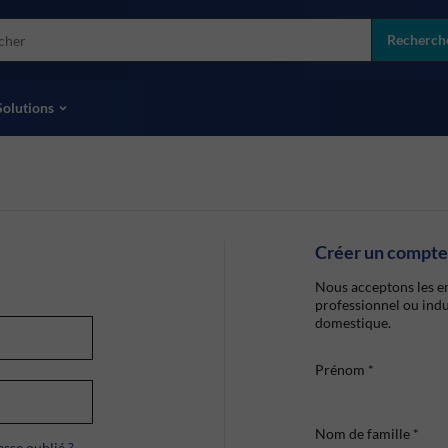
more
ol
Recherch
toutes les marques
Solutions
Créer un compte
Nous acceptons les en
professionnel ou indu
domestique.
Prénom
*
Nom de famille
*
sse oublié ?