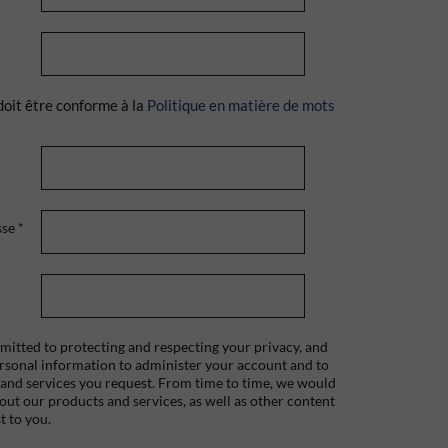
doit être conforme à la
Politique en matière de mots
sse
*
itted to protecting and respecting your privacy, and
ersonal information to administer your account and to
 and services you request. From time to time, we would
bout our products and services, as well as other content
t to you.