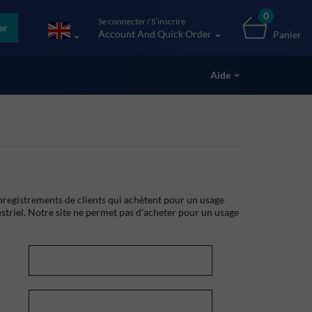
0
Se connecter / S’inscrire
er
Account And Quick Order
Panier
Aide
registrements de clients qui achètent pour un usage
striel. Notre site ne permet pas d'acheter pour un usage