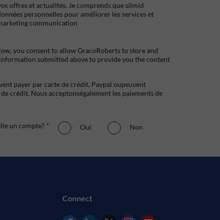
s offres et actualités. Je comprends que silmid
données personnelles pour améliorer les services et
marketing communication
low, you consent to allow GracoRoberts to store and
 information submitted above to provide you the content
uvent payer par carte de crédit, Paypal oupeuvent
e crédit. Nous acceptonségalement les paiements de
elle un compte? *
Oui
Non
Connect