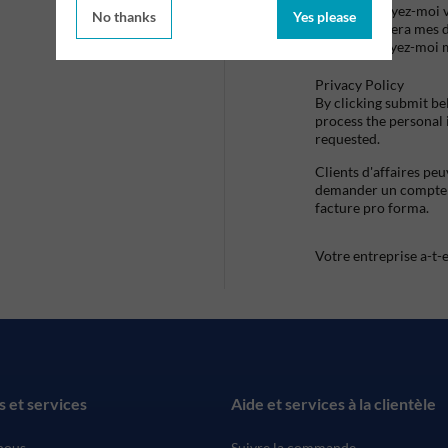
Envoyez-moi vo
No thanks
Yes please
utilisera mes 
envoyez-moi 
Privacy Policy
By clicking submit be
process the personal
requested.
Clients d'affaires pe
demander un compte d
facture pro forma.
Votre entreprise a-t-
s et services
Aide et services à la clientèle
nous
Suivre la commande