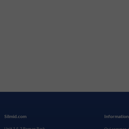
Silmid.com
Information
Unit 1 & 2 Roman Park
Qui sommes-