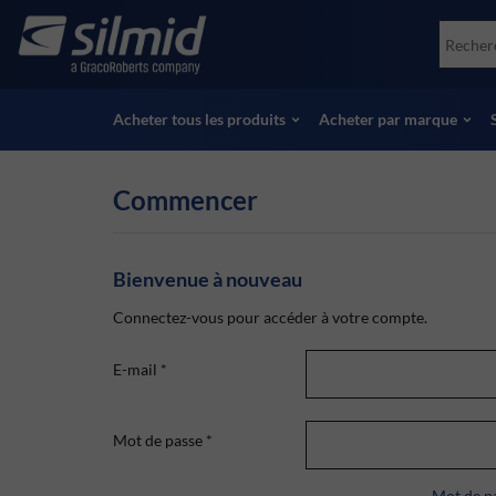
Skip
Accessories
Soco
to
Essais non destructifs (NDT)
Skydr
main
Voir tous les produits
Voir 
content
Acheter tous les produits
Acheter par marque
Commencer
Bienvenue à nouveau
Connectez-vous pour accéder à votre compte.
E-mail
*
Mot de passe
*
Mot de pa