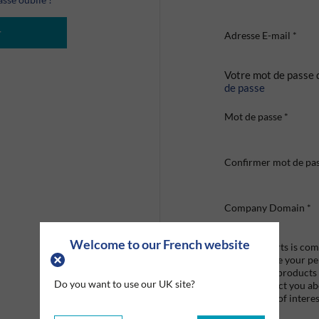
r
Adresse E-mail
*
Votre mot de passe 
de passe
Mot de passe
*
Confirmer mot de pa
Company Domain
*
Welcome to our French website
Graco Roberts is comm
we'll only use your p
provide the products
Do you want to use our UK site?
like to contact you a
that may be of interes