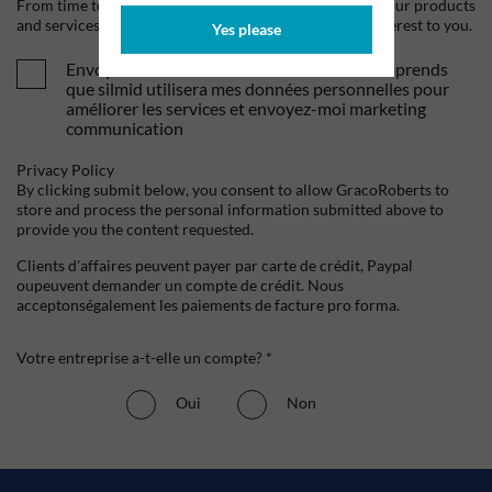
From time to time, we would like to contact you about our products
and services, as well as other content that may be of interest to you.
Yes please
Envoyez-moi vos offres et actualités. Je comprends
que silmid utilisera mes données personnelles pour
améliorer les services et envoyez-moi marketing
communication
Privacy Policy
By clicking submit below, you consent to allow GracoRoberts to
store and process the personal information submitted above to
provide you the content requested.
Clients d'affaires peuvent payer par carte de crédit, Paypal
oupeuvent demander un compte de crédit. Nous
acceptonségalement les paiements de facture pro forma.
Votre entreprise a-t-elle un compte? *
Oui
Non