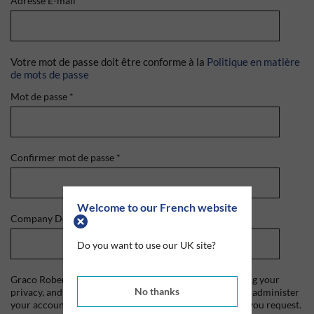
Adresse E-mail
*
Votre mot de passe doit être conforme à la
Politique en matière
de mots de passe
Mot de passe
*
Confirmer mot de passe
*
Welcome to our French website
Company Domain
*
Do you want to use our UK site?
Graco Roberts is committed to protecting and respecting your
No thanks
privacy, and we'll only use your personal information to administer
your account and to provide the products and services you request.