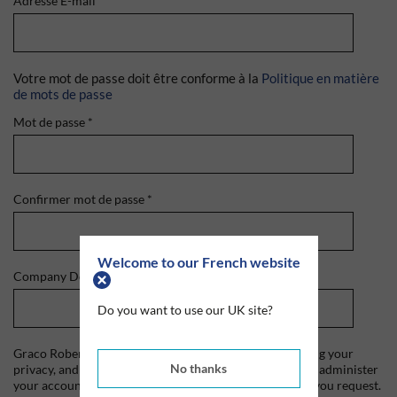
Adresse E-mail
*
Votre mot de passe doit être conforme à la
Politique en matière
de mots de passe
Mot de passe
*
Confirmer mot de passe
*
Welcome to our French website
Company Domain
*
Do you want to use our UK site?
Graco Roberts is committed to protecting and respecting your
No thanks
privacy, and we'll only use your personal information to administer
your account and to provide the products and services you request.