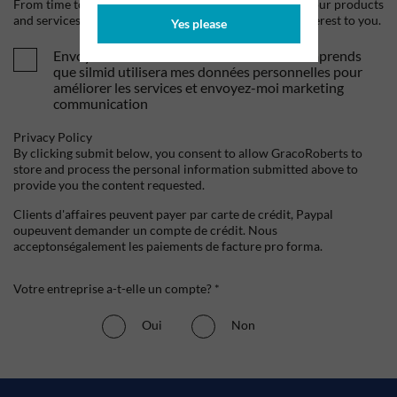
From time to time, we would like to contact you about our products
and services, as well as other content that may be of interest to you.
Yes please
Envoyez-moi vos offres et actualités. Je comprends
que silmid utilisera mes données personnelles pour
améliorer les services et envoyez-moi marketing
communication
Privacy Policy
By clicking submit below, you consent to allow GracoRoberts to
store and process the personal information submitted above to
provide you the content requested.
Clients d'affaires peuvent payer par carte de crédit, Paypal
oupeuvent demander un compte de crédit. Nous
acceptonségalement les paiements de facture pro forma.
Votre entreprise a-t-elle un compte? *
Oui
Non