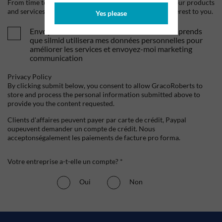
From time to time, we would like to contact you about our products
and services, as well as other content that may be of interest to you.
Yes please
Envoyez-moi vos offres et actualités. Je comprends
que silmid utilisera mes données personnelles pour
améliorer les services et envoyez-moi marketing
communication
Privacy Policy
By clicking submit below, you consent to allow GracoRoberts to
store and process the personal information submitted above to
provide you the content requested.
Clients d'affaires peuvent payer par carte de crédit, Paypal
oupeuvent demander un compte de crédit. Nous
acceptonségalement les paiements de facture pro forma.
Votre entreprise a-t-elle un compte? *
Oui
Non