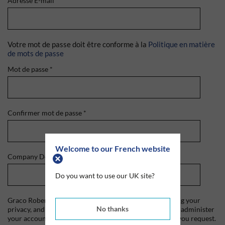
Adresse E-mail
*
Votre mot de passe doit être conforme à la
Politique en matière
de mots de passe
Mot de passe
*
Confirmer mot de passe
*
Welcome to our French website
Company Domain
*
Do you want to use our UK site?
Graco Roberts is committed to protecting and respecting your
No thanks
privacy, and we'll only use your personal information to administer
your account and to provide the products and services you request.