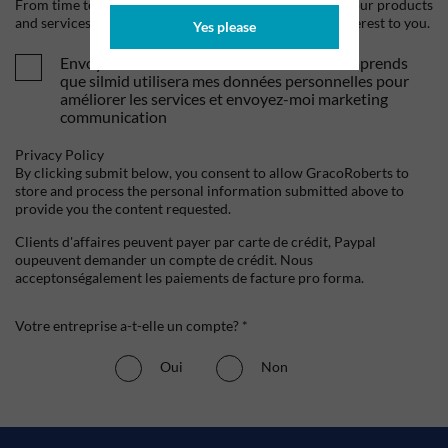
From time to time, we would like to contact you about our products
and services, as well as other content that may be of interest to you.
Yes please
Envoyez-moi vos offres et actualités. Je comprends
que silmid utilisera mes données personnelles pour
améliorer les services et envoyez-moi marketing
communication
Privacy Policy
By clicking submit below, you consent to allow GracoRoberts to
store and process the personal information submitted above to
provide you the content requested.
Clients d'affaires peuvent payer par carte de crédit, Paypal
oupeuvent demander un compte de crédit. Nous
acceptonségalement les paiements de facture pro forma.
Votre entreprise a-t-elle un compte? *
Oui
Non