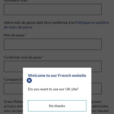
Adresse E-mail
*
Votre mot de passe doit être conforme à la
Politique en matière
de mots de passe
Mot de passe
*
Confirmer mot de passe
*
Welcome to our French website
Company Domain
*
Do you want to use our UK site?
Graco Roberts is committed to protecting and respecting your
No thanks
privacy, and we'll only use your personal information to administer
your account and to provide the products and services you request.