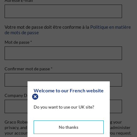
Adresse E-mail
*
Votre mot de passe doit être conforme à la
Politique en matière
de mots de passe
Mot de passe
*
Confirmer mot de passe
*
Welcome to our French website
Company Domain
*
Do you want to use our UK site?
Graco Roberts is committed to protecting and respecting your
No thanks
privacy, and we'll only use your personal information to administer
your account and to provide the products and services you request.