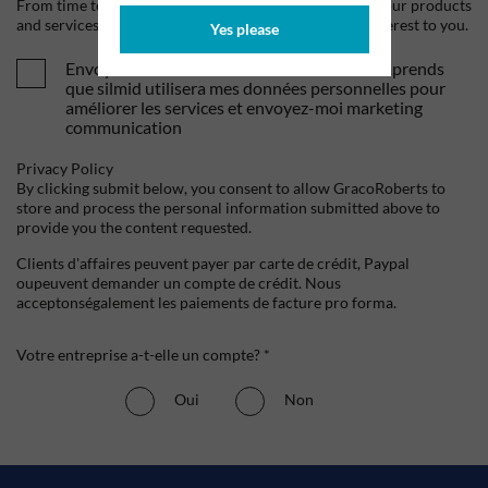
From time to time, we would like to contact you about our products
and services, as well as other content that may be of interest to you.
Yes please
Envoyez-moi vos offres et actualités. Je comprends
que silmid utilisera mes données personnelles pour
améliorer les services et envoyez-moi marketing
communication
Privacy Policy
By clicking submit below, you consent to allow GracoRoberts to
store and process the personal information submitted above to
provide you the content requested.
Clients d'affaires peuvent payer par carte de crédit, Paypal
oupeuvent demander un compte de crédit. Nous
acceptonségalement les paiements de facture pro forma.
Votre entreprise a-t-elle un compte? *
Oui
Non