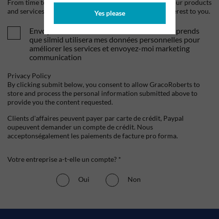
From time to time, we would like to contact you about our products
and services, as well as other content that may be of interest to you.
Yes please
Envoyez-moi vos offres et actualités. Je comprends
que silmid utilisera mes données personnelles pour
améliorer les services et envoyez-moi marketing
communication
Privacy Policy
By clicking submit below, you consent to allow GracoRoberts to
store and process the personal information submitted above to
provide you the content requested.
Clients d'affaires peuvent payer par carte de crédit, Paypal
oupeuvent demander un compte de crédit. Nous
acceptonségalement les paiements de facture pro forma.
Votre entreprise a-t-elle un compte? *
Oui
Non