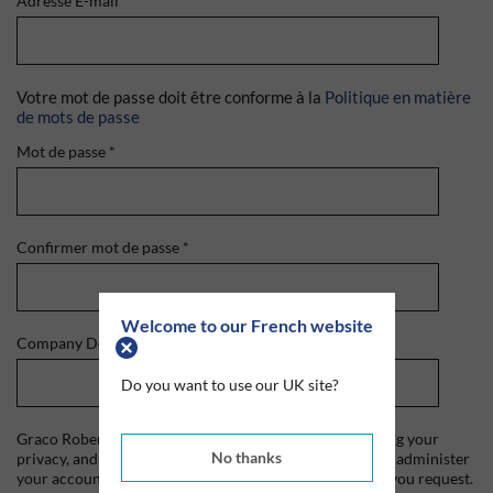
Adresse E-mail
*
Votre mot de passe doit être conforme à la
Politique en matière
de mots de passe
Mot de passe
*
Confirmer mot de passe
*
Welcome to our French website
Company Domain
*
Do you want to use our UK site?
Graco Roberts is committed to protecting and respecting your
No thanks
privacy, and we'll only use your personal information to administer
your account and to provide the products and services you request.