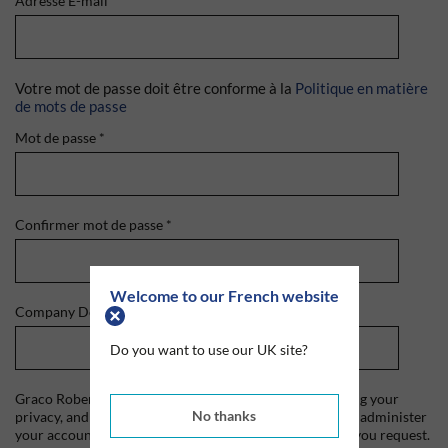
Adresse E-mail
*
Votre mot de passe doit être conforme à la
Politique en matière
de mots de passe
Mot de passe
*
Confirmer mot de passe
*
Welcome to our French website
Company Domain
*
Do you want to use our UK site?
Graco Roberts is committed to protecting and respecting your
No thanks
privacy, and we'll only use your personal information to administer
your account and to provide the products and services you request.