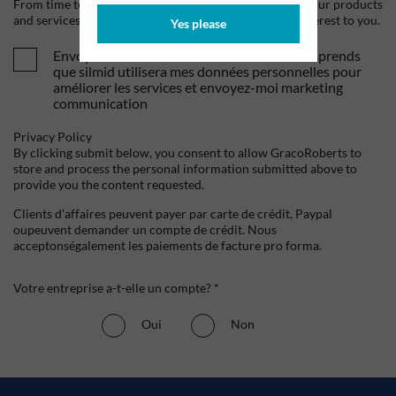
From time to time, we would like to contact you about our products
and services, as well as other content that may be of interest to you.
Yes please
Envoyez-moi vos offres et actualités. Je comprends
que silmid utilisera mes données personnelles pour
améliorer les services et envoyez-moi marketing
communication
Privacy Policy
By clicking submit below, you consent to allow GracoRoberts to
store and process the personal information submitted above to
provide you the content requested.
Clients d'affaires peuvent payer par carte de crédit, Paypal
oupeuvent demander un compte de crédit. Nous
acceptonségalement les paiements de facture pro forma.
Votre entreprise a-t-elle un compte? *
Oui
Non