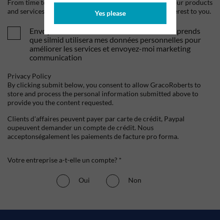
From time to time, we would like to contact you about our products
and services, as well as other content that may be of interest to you.
Yes please
Envoyez-moi vos offres et actualités. Je comprends
que silmid utilisera mes données personnelles pour
améliorer les services et envoyez-moi marketing
communication
Privacy Policy
By clicking submit below, you consent to allow GracoRoberts to
store and process the personal information submitted above to
provide you the content requested.
Clients d'affaires peuvent payer par carte de crédit, Paypal
oupeuvent demander un compte de crédit. Nous
acceptonségalement les paiements de facture pro forma.
Votre entreprise a-t-elle un compte? *
Oui
Non