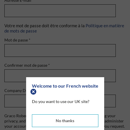
Adresse E-mail
*
Votre mot de passe doit être conforme à la
Politique en matière
de mots de passe
Mot de passe
*
Confirmer mot de passe
*
Welcome to our French website
Company Domain
*
Do you want to use our UK site?
Graco Roberts is committed to protecting and respecting your
No thanks
privacy, and we'll only use your personal information to administer
your account and to provide the products and services you request.