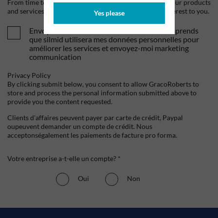
From time to time, we would like to contact you about our products
and services, as well as other content that may be of interest to you.
Yes please
Envoyez-moi vos offres et actualités. Je comprends
que silmid utilisera mes données personnelles pour
améliorer les services et envoyez-moi marketing
communication
Privacy Policy
By clicking submit below, you consent to allow GracoRoberts to
store and process the personal information submitted above to
provide you the content requested.
Clients d'affaires peuvent payer par carte de crédit, Paypal
oupeuvent demander un compte de crédit. Nous
acceptonségalement les paiements de facture pro forma.
Votre entreprise a-t-elle un compte? *
Oui
Non