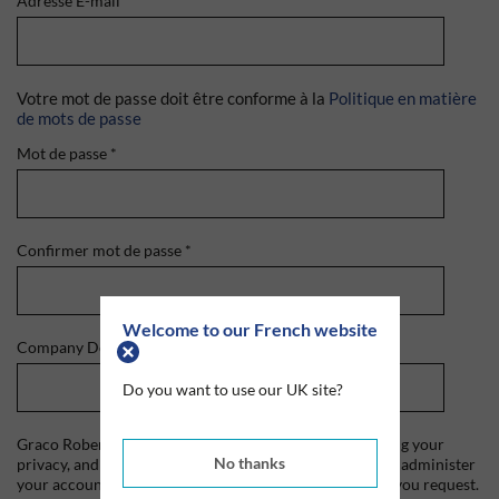
Adresse E-mail
*
Votre mot de passe doit être conforme à la
Politique en matière
de mots de passe
Mot de passe
*
Confirmer mot de passe
*
Welcome to our French website
Company Domain
*
Do you want to use our UK site?
Graco Roberts is committed to protecting and respecting your
No thanks
privacy, and we'll only use your personal information to administer
your account and to provide the products and services you request.