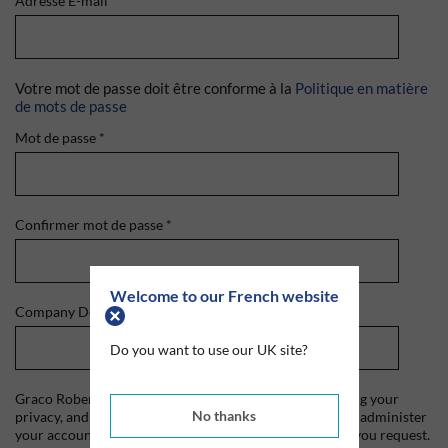
Adresse E-mail
*
Votre mot de passe doit être conforme à la
Politique en matière
de mots de passe
Mot de passe
*
Confirmer mot de passe
*
Welcome to our French website
Company Domain
*
Do you want to use our UK site?
Graco Roberts is committed to protecting and respecting your
No thanks
privacy, and we'll only use your personal information to administer
your account and to provide the products and services you request.