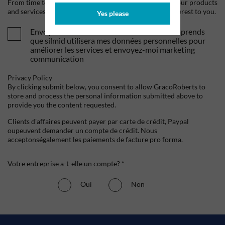
From time to time, we would like to contact you about our products
and services, as well as other content that may be of interest to you.
Yes please
Envoyez-moi vos offres et actualités. Je comprends
que silmid utilisera mes données personnelles pour
améliorer les services et envoyez-moi marketing
communication
Privacy Policy
By clicking submit below, you consent to allow GracoRoberts to
store and process the personal information submitted above to
provide you the content requested.
Clients d'affaires peuvent payer par carte de crédit, Paypal
oupeuvent demander un compte de crédit. Nous
acceptonségalement les paiements de facture pro forma.
Votre entreprise a-t-elle un compte? *
Oui
Non