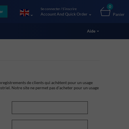
0
Se connecter / S’inscrire
er
Account And Quick Order
Panier
Aide
registrements de clients qui achètent pour un usage
striel. Notre site ne permet pas d'acheter pour un usage