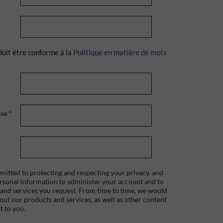
doit être conforme à la
Politique en matière de mots
sse
*
itted to protecting and respecting your privacy, and
ersonal information to administer your account and to
 and services you request. From time to time, we would
bout our products and services, as well as other content
t to you.