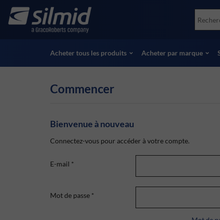
Skip
Accessories
Soco
to
Essais non destructifs (NDT)
Skydr
main
Voir tous les produits
Voir 
content
Acheter tous les produits
Acheter par marque
Commencer
Bienvenue à nouveau
Connectez-vous pour accéder à votre compte.
E-mail
*
Mot de passe
*
Mot de pa