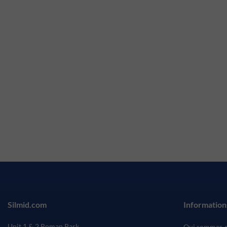
Silmid.com
Information
Unit 1 & 2 Roman Park
Qui sommes-