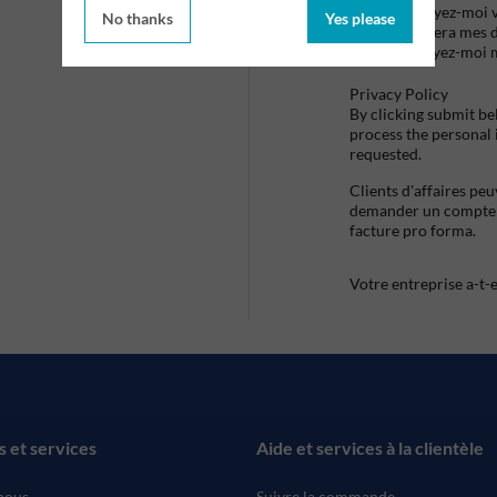
Envoyez-moi vo
No thanks
Yes please
utilisera mes 
envoyez-moi 
Privacy Policy
By clicking submit be
process the personal
requested.
Clients d'affaires pe
demander un compte d
facture pro forma.
Votre entreprise a-t-
s et services
Aide et services à la clientèle
nous
Suivre la commande