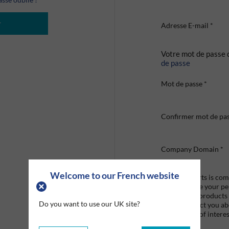
r
Adresse E-mail
*
Votre mot de passe 
de passe
Mot de passe
*
Confirmer mot de pa
Company Domain
*
Welcome to our French website
Graco Roberts is comm
we'll only use your p
provide the products
Do you want to use our UK site?
like to contact you a
that may be of interes