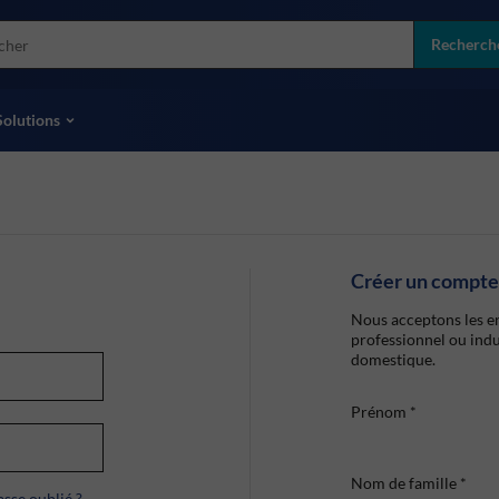
more
ol
Recherch
toutes les marques
Solutions
Créer un compte
Nous acceptons les en
professionnel ou indu
domestique.
Prénom
*
Nom de famille
*
sse oublié ?