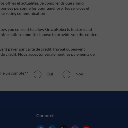
s offres et actualités. Je comprends que silmid
données personnelles pour améliorer les services et
marketing communication
low, you consent to allow GracoRoberts to store and
 information submitted above to provide you the content
uvent payer par carte de crédit, Paypal oupeuvent
e crédit. Nous acceptonségalement les paiements de
elle un compte? *
Oui
Non
Connect