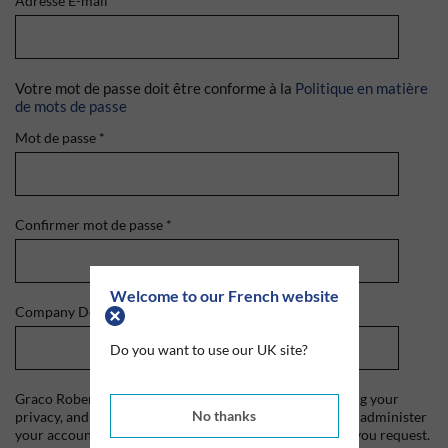
Adresse E-mail
*
Votre mot de passe doit être conforme à la
Politique en matière
de mots de passe
Mot de passe
*
Confirmer mot de passe
*
Welcome to our French website
Company Domain
*
Do you want to use our UK site?
Graco Roberts is committed to protecting and respecting your
No thanks
privacy, and we'll only use your personal information to administer
your account and to provide the products and services you request.