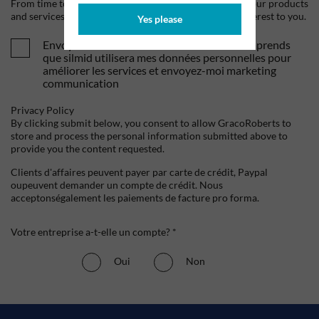
From time to time, we would like to contact you about our products
and services, as well as other content that may be of interest to you.
Yes please
Envoyez-moi vos offres et actualités. Je comprends
que silmid utilisera mes données personnelles pour
améliorer les services et envoyez-moi marketing
communication
Privacy Policy
By clicking submit below, you consent to allow GracoRoberts to
store and process the personal information submitted above to
provide you the content requested.
Clients d'affaires peuvent payer par carte de crédit, Paypal
oupeuvent demander un compte de crédit. Nous
acceptonségalement les paiements de facture pro forma.
Votre entreprise a-t-elle un compte? *
Oui
Non