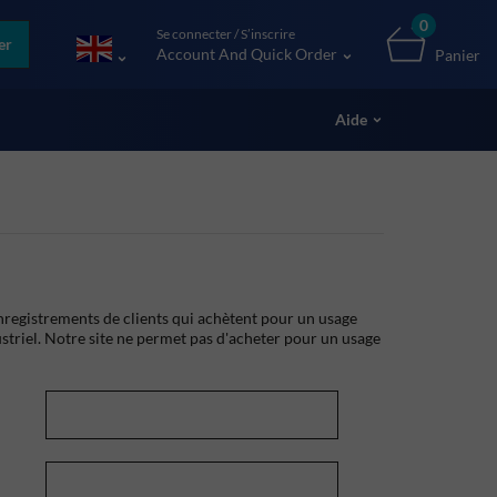
0
Se connecter / S’inscrire
er
Account And Quick Order
Panier
Aide
registrements de clients qui achètent pour un usage
striel. Notre site ne permet pas d'acheter pour un usage