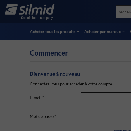
Skip
Accessories
Soco
to
Essais non destructifs (NDT)
Skydr
main
Voir tous les produits
Voir 
content
Acheter tous les produits
Acheter par marque
Commencer
Bienvenue à nouveau
Connectez-vous pour accéder à votre compte.
E-mail
*
Mot de passe
*
Mot de pa