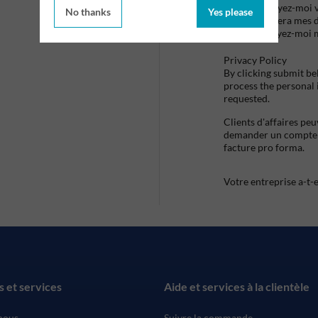
Envoyez-moi vo
No thanks
Yes please
utilisera mes 
envoyez-moi 
Privacy Policy
By clicking submit be
process the personal
requested.
Clients d'affaires pe
demander un compte d
facture pro forma.
Votre entreprise a-t-
s et services
Aide et services à la clientèle
nous
Suivre la commande