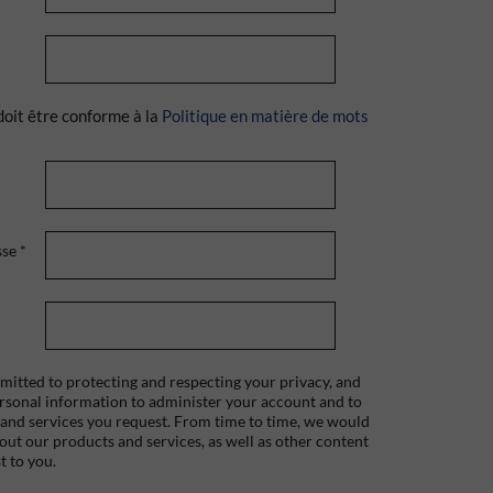
doit être conforme à la
Politique en matière de mots
sse
*
itted to protecting and respecting your privacy, and
ersonal information to administer your account and to
 and services you request. From time to time, we would
bout our products and services, as well as other content
t to you.