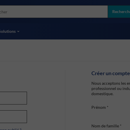
more
ol
Recherch
toutes les marques
Solutions
Créer un compte
Nous acceptons les en
professionnel ou indu
domestique.
Prénom
*
Nom de famille
*
sse oublié ?