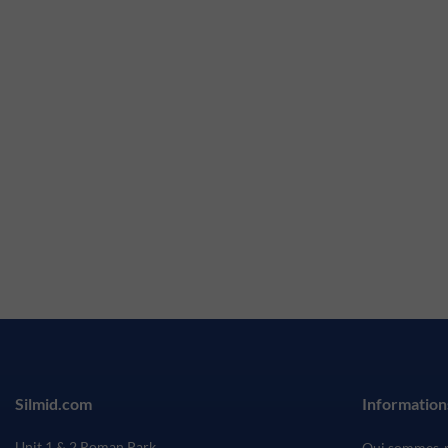
Silmid.com
Information
Unit 1 & 2 Roman Park
Qui sommes-