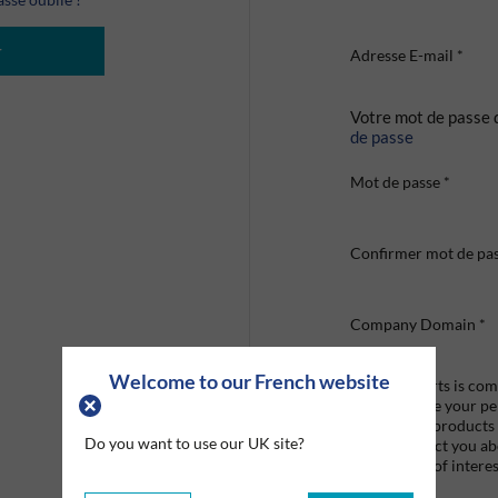
r
Adresse E-mail
*
Votre mot de passe 
de passe
Mot de passe
*
Confirmer mot de pa
Company Domain
*
Welcome to our French website
Graco Roberts is comm
we'll only use your p
provide the products
Do you want to use our UK site?
like to contact you a
that may be of interes