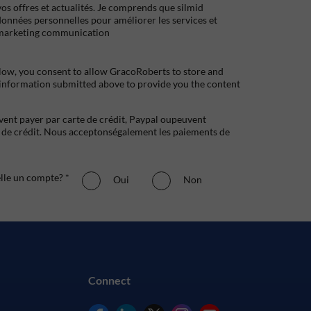
s offres et actualités. Je comprends que silmid
données personnelles pour améliorer les services et
marketing communication
low, you consent to allow GracoRoberts to store and
 information submitted above to provide you the content
uvent payer par carte de crédit, Paypal oupeuvent
e crédit. Nous acceptonségalement les paiements de
elle un compte? *
Oui
Non
Connect