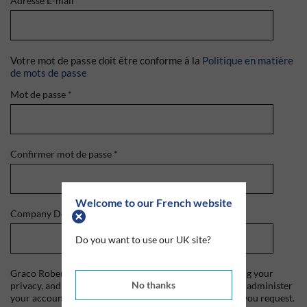
Adresse E-mail
*
Votre mot de passe doit être conforme à la
Politique en matière
de mots de passe
Mot de passe
*
Confirmer mot de passe
*
Welcome to our French website
Company Domain
*
Do you want to use our UK site?
Graco Roberts is committed to protecting and respecting your
No thanks
privacy, and we'll only use your personal information to administer
your account and to provide the products and services you request.