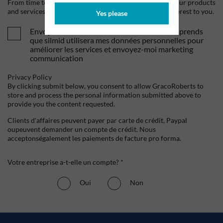
From time to time, we would like to contact you about our products
and services, as well as other content that may be of interest to you.
Yes please
Envoyez-moi vos offres et actualités. Je comprends
que silmid utilisera mes données personnelles pour
améliorer les services et envoyez-moi marketing
communication
Privacy Policy
By clicking submit below, you consent to allow GracoRoberts to
store and process the personal information submitted above to
provide you the content requested.
Clients d'affaires peuvent payer par carte de crédit, Paypal
oupeuvent demander un compte de crédit. Nous
acceptonségalement les paiements de facture pro forma.
Votre entreprise a-t-elle un compte? *
Oui
Non