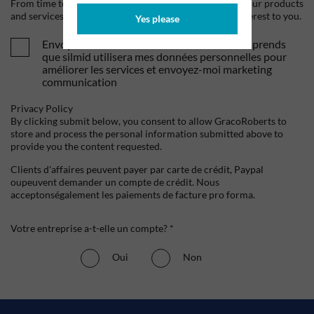
From time to time, we would like to contact you about our products
and services, as well as other content that may be of interest to you.
Yes please
Envoyez-moi vos offres et actualités. Je comprends
que silmid utilisera mes données personnelles pour
améliorer les services et envoyez-moi marketing
communication
Privacy Policy
By clicking submit below, you consent to allow GracoRoberts to
store and process the personal information submitted above to
provide you the content requested.
Clients d'affaires peuvent payer par carte de crédit, Paypal
oupeuvent demander un compte de crédit. Nous
acceptonségalement les paiements de facture pro forma.
Votre entreprise a-t-elle un compte? *
Oui
Non