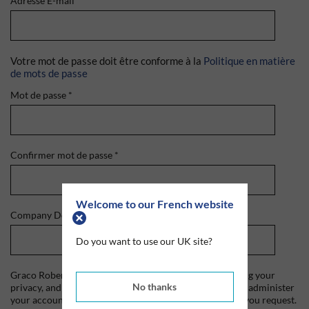
Adresse E-mail
*
Votre mot de passe doit être conforme à la
Politique en matière
de mots de passe
Mot de passe
*
Confirmer mot de passe
*
Welcome to our French website
Company Domain
*
Do you want to use our UK site?
Graco Roberts is committed to protecting and respecting your
No thanks
privacy, and we'll only use your personal information to administer
your account and to provide the products and services you request.