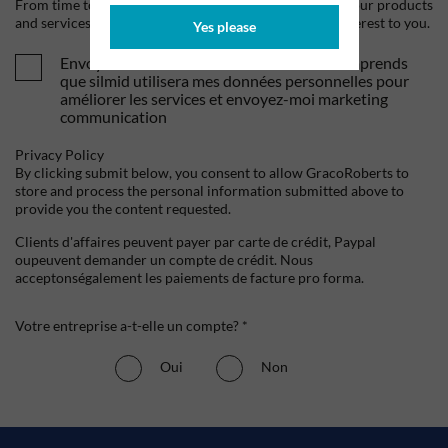
From time to time, we would like to contact you about our products
and services, as well as other content that may be of interest to you.
Yes please
Envoyez-moi vos offres et actualités. Je comprends
que silmid utilisera mes données personnelles pour
améliorer les services et envoyez-moi marketing
communication
Privacy Policy
By clicking submit below, you consent to allow GracoRoberts to
store and process the personal information submitted above to
provide you the content requested.
Clients d'affaires peuvent payer par carte de crédit, Paypal
oupeuvent demander un compte de crédit. Nous
acceptonségalement les paiements de facture pro forma.
Votre entreprise a-t-elle un compte? *
Oui
Non