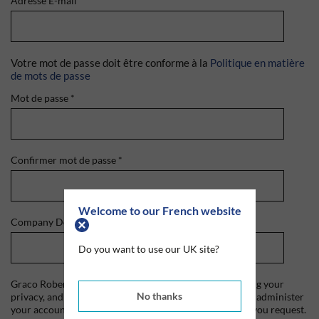
Adresse E-mail
*
Votre mot de passe doit être conforme à la
Politique en matière
de mots de passe
Mot de passe
*
Confirmer mot de passe
*
Welcome to our French website
Company Domain
*
Do you want to use our UK site?
Graco Roberts is committed to protecting and respecting your
No thanks
privacy, and we'll only use your personal information to administer
your account and to provide the products and services you request.