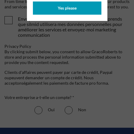
From time to time, we would like to contact you about our products
and services, as well as other content that may be of interest to you.
Yes please
Envoyez-moi vos offres et actualités. Je comprends
que silmid utilisera mes données personnelles pour
améliorer les services et envoyez-moi marketing
communication
Privacy Policy
By clicking submit below, you consent to allow GracoRoberts to
store and process the personal information submitted above to
provide you the content requested.
Clients d'affaires peuvent payer par carte de crédit, Paypal
oupeuvent demander un compte de crédit. Nous
acceptonségalement les paiements de facture pro forma.
Votre entreprise a-t-elle un compte? *
Oui
Non