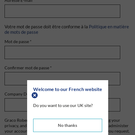
Adresse E-mail
*
Votre mot de passe doit être conforme à la
Politique en matière
de mots de passe
Mot de passe
*
Confirmer mot de passe
*
Welcome to our French website
Company Domain
*
Do you want to use our UK site?
Graco Roberts is committed to protecting and respecting your
No thanks
privacy, and we'll only use your personal information to administer
your account and to provide the products and services you request.