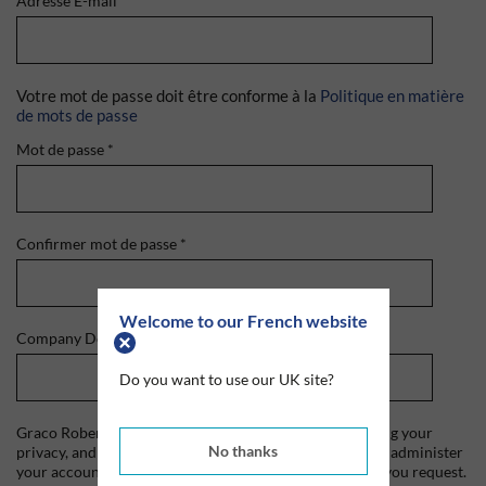
Adresse E-mail
*
Votre mot de passe doit être conforme à la
Politique en matière
de mots de passe
Mot de passe
*
Confirmer mot de passe
*
Welcome to our French website
Company Domain
*
Do you want to use our UK site?
Graco Roberts is committed to protecting and respecting your
No thanks
privacy, and we'll only use your personal information to administer
your account and to provide the products and services you request.