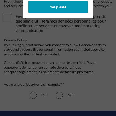
From time to time, we would like to contact you about our products
and services, as well as other content that may be of interest to you.
Yes please
Envoyez-moi vos offres et actualités. Je comprends
que silmid utilisera mes données personnelles pour
améliorer les services et envoyez-moi marketing
communication
Privacy Policy
By clicking submit below, you consent to allow GracoRoberts to
store and process the personal information submitted above to
provide you the content requested.
Clients d'affaires peuvent payer par carte de crédit, Paypal
oupeuvent demander un compte de crédit. Nous
acceptonségalement les paiements de facture pro forma.
Votre entreprise a-t-elle un compte? *
Oui
Non