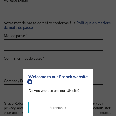
Adresse E-mail
*
Votre mot de passe doit être conforme à la
Politique en matière
de mots de passe
Mot de passe
*
Confirmer mot de passe
*
Welcome to our French website
Company Domain
*
Do you want to use our UK site?
Graco Roberts is committed to protecting and respecting your
No thanks
privacy, and we'll only use your personal information to administer
your account and to provide the products and services you request.