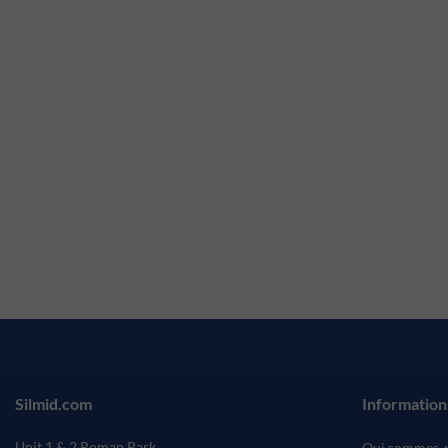
Silmid.com
Information
Unit 1 & 2 Roman Park
Qui sommes-