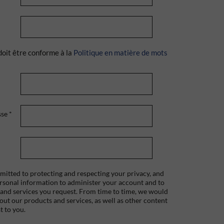
doit être conforme à la
Politique en matière de mots
sse
*
itted to protecting and respecting your privacy, and
ersonal information to administer your account and to
 and services you request. From time to time, we would
bout our products and services, as well as other content
t to you.