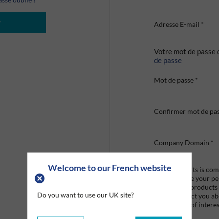
r
Adresse E-mail
*
Votre mot de passe 
de passe
Mot de passe
*
Confirmer mot de pa
Company Domain
*
Welcome to our French website
Graco Roberts is comm
we'll only use your p
provide the products
Do you want to use our UK site?
like to contact you a
that may be of interes