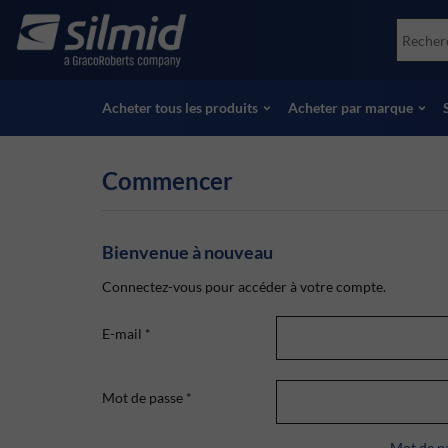
Skip
Accessories
Soco
to
Essais non destructifs (NDT)
Skydr
main
Voir tous les produits
Voir 
content
Acheter tous les produits
Acheter par marque
Commencer
Bienvenue à nouveau
Connectez-vous pour accéder à votre compte.
E-mail
*
Mot de passe
*
Mot de pa