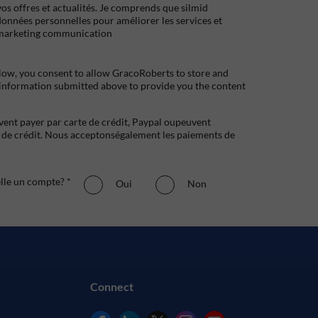
s offres et actualités. Je comprends que silmid
données personnelles pour améliorer les services et
marketing communication
low, you consent to allow GracoRoberts to store and
 information submitted above to provide you the content
uvent payer par carte de crédit, Paypal oupeuvent
e crédit. Nous acceptonségalement les paiements de
elle un compte? *
Oui
Non
Connect