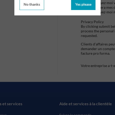
Envoyez-moi vo
No thanks
Yes please
utilisera mes 
envoyez-moi 
Privacy Policy
By clicking submit be
process the personal
requested.
Clients d'affaires pe
demander un compte d
facture pro forma.
Votre entreprise a-t-
s et services
Aide et services à la clientèle
nous
Suivre la commande