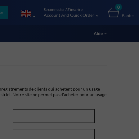
0
Se connecter / S’inscrire
er
Account And Quick Order
Panier
Aide
registrements de clients qui achètent pour un usage
striel. Notre site ne permet pas d'acheter pour un usage