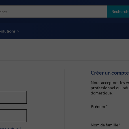
more
ol
Recherch
toutes les marques
Solutions
Créer un compte
Nous acceptons les en
professionnel ou indu
domestique.
Prénom
*
Nom de famille
*
sse oublié ?