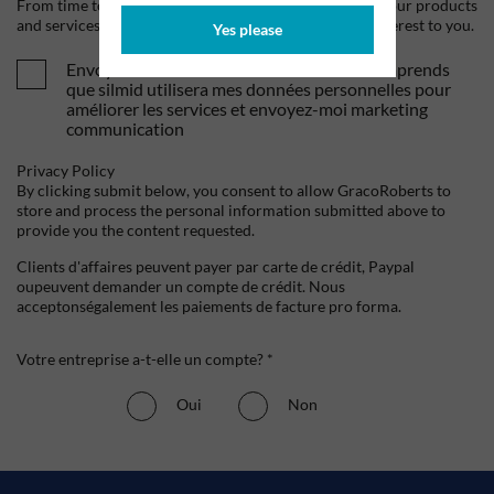
From time to time, we would like to contact you about our products
and services, as well as other content that may be of interest to you.
Yes please
Envoyez-moi vos offres et actualités. Je comprends
que silmid utilisera mes données personnelles pour
améliorer les services et envoyez-moi marketing
communication
Privacy Policy
By clicking submit below, you consent to allow GracoRoberts to
store and process the personal information submitted above to
provide you the content requested.
Clients d'affaires peuvent payer par carte de crédit, Paypal
oupeuvent demander un compte de crédit. Nous
acceptonségalement les paiements de facture pro forma.
Votre entreprise a-t-elle un compte? *
Oui
Non