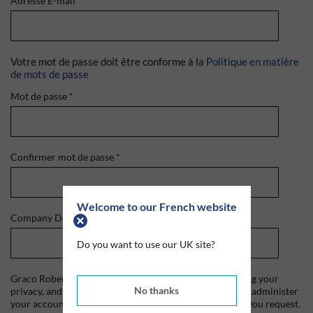
Adresse E-mail
*
Votre mot de passe doit être conforme à la
Politique en matière
de mots de passe
Mot de passe
*
Confirmer mot de passe
*
Welcome to our French website
Company Domain
*
Do you want to use our UK site?
Graco Roberts is committed to protecting and respecting your
No thanks
privacy, and we'll only use your personal information to administer
your account and to provide the products and services you request.