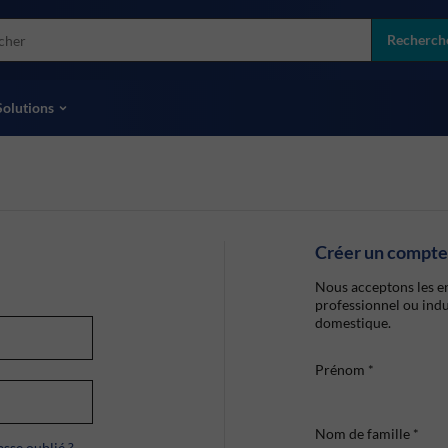
more
ol
Recherch
toutes les marques
Solutions
Créer un compte
Nous acceptons les en
professionnel ou indu
domestique.
Prénom
*
Nom de famille
*
sse oublié ?