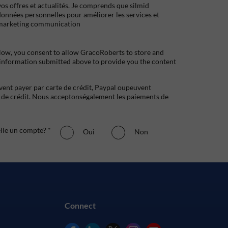
s offres et actualités. Je comprends que silmid
données personnelles pour améliorer les services et
marketing communication
low, you consent to allow GracoRoberts to store and
 information submitted above to provide you the content
uvent payer par carte de crédit, Paypal oupeuvent
e crédit. Nous acceptonségalement les paiements de
elle un compte? *
Oui
Non
Connect