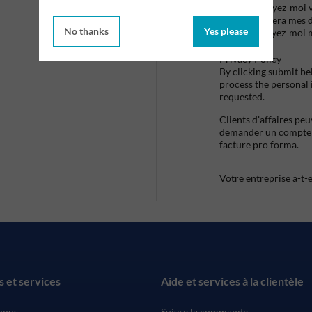
Envoyez-moi vo
utilisera mes 
No thanks
Yes please
envoyez-moi 
Privacy Policy
By clicking submit be
process the personal
requested.
Clients d'affaires pe
demander un compte d
facture pro forma.
Votre entreprise a-t-
s et services
Aide et services à la clientèle
nous
Suivre la commande