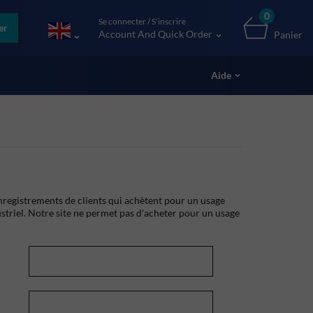
0
Se connecter / S’inscrire
er
Account And Quick Order
Panier
Aide
registrements de clients qui achètent pour un usage
striel. Notre site ne permet pas d'acheter pour un usage