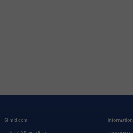
Silmid.com
Information
Unit 1 & 2 Roman Park
Qui sommes-