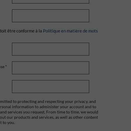
doit être conforme à la
Politique en matière de mots
sse
*
itted to protecting and respecting your privacy, and
ersonal information to administer your account and to
 and services you request. From time to time, we would
bout our products and services, as well as other content
t to you.