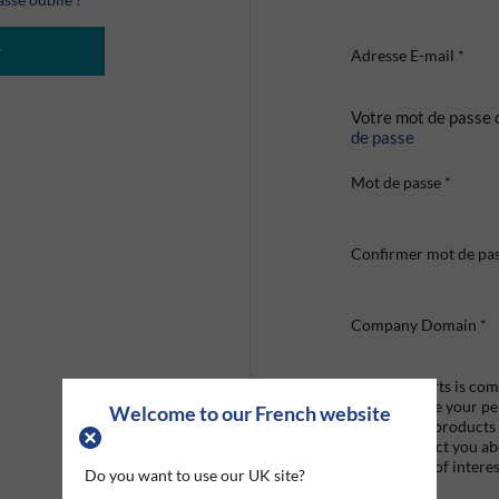
r
Adresse E-mail
*
Votre mot de passe 
de passe
Mot de passe
*
Confirmer mot de pa
Company Domain
*
Graco Roberts is comm
we'll only use your p
Welcome to our French website
provide the products
like to contact you a
that may be of interes
Do you want to use our UK site?