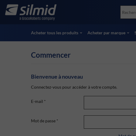
Skip
Accessories
Soco
to
Essais non destructifs (NDT)
Skydr
main
Voir tous les produits
Voir 
content
Acheter tous les produits
Acheter par marque
Commencer
Bienvenue à nouveau
Connectez-vous pour accéder à votre compte.
E-mail
*
Mot de passe
*
Mot de pa