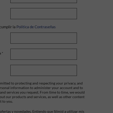
cumplir la
Política de Contraseñas
a
*
itted to protecting and respecting your privacy, and
ersonal information to administer your account and to
 and services you request. From time to time, we would
bout our products and services, as well as other content
t to you.
fertas y novedades. Entiendo que Silmid a utilizar mis