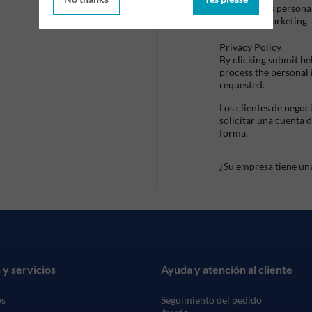
datos persona
de marketing
Privacy Policy
By clicking submit be
process the personal
requested.
Los clientes de negoc
solicitar una cuenta 
forma.
¿Su empresa tiene un
 y servicios
Ayuda y atención al cliente
os
Seguimiento del pedido