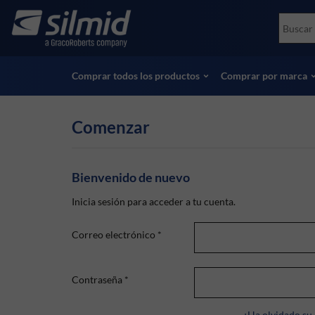
Skip
Accessories
Soco
to
Ensayos no destructivos (NDT)
Skydr
main
Ver todos los productos
Ver t
content
Comprar todos los productos
Comprar por marca
Comenzar
Bienvenido de nuevo
Inicia sesión para acceder a tu cuenta.
Correo electrónico
*
Contraseña
*
¿Ha olvidado su