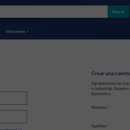
more
ol
Buscar
odas las marcas
Soluciones
Crear una cuent
Agradecemos las insc
o industrial. Nuestro
doméstico.
Nombre
*
Apellido
*
 contraseña?