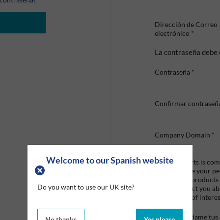
Dirección de Correo
electrónico
*
La contraseña debe 
Contraseña
*
Confirmar contraseñ
Company Domain
*
Welcome to our Spanish website
Graco Roberts is comm
we'll only use your p
provide the products
Do you want to use our UK site?
like to contact you a
that may be of interes
Mandame tus o
No thanks
Yes please