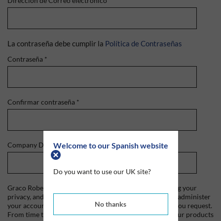
Dirección de Correo electrónico
*
La contraseña debe cumplir la
Política de Contraseñas
Contraseña
*
Confirmar contraseña
*
Welcome to our Spanish website
Company Domain
*
Do you want to use our UK site?
Graco Roberts is committed to protecting and respecting your
privacy, and we'll only use your personal information to administer
No thanks
your account and to provide the products and services you request.
From time to time, we would like to contact you about our products