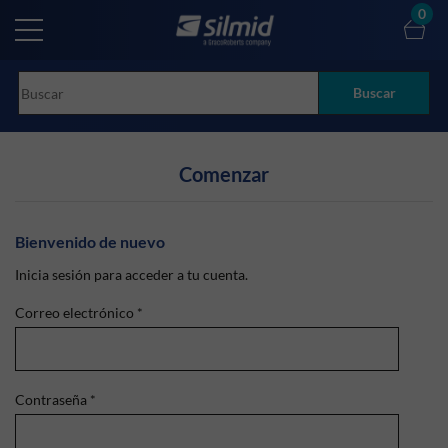
Skip
0
to
main
content
Buscar
Comenzar
Bienvenido de nuevo
Inicia sesión para acceder a tu cuenta.
Correo electrónico
*
Contraseña
*