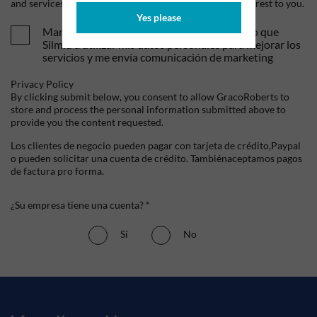
and services, as well as other content that may be of interest to you.
Yes please
Mandame tus ofertas y novedades. Entiendo que
Silmid a utilizar mis datos personales para mejorar los
servicios y me envía comunicación de marketing
Privacy Policy
By clicking submit below, you consent to allow GracoRoberts to
store and process the personal information submitted above to
provide you the content requested.
Los clientes de negocio pueden pagar con tarjeta de crédito,Paypal
o pueden solicitar una cuenta de crédito. Tambiénaceptamos pagos
de factura pro forma.
¿Su empresa tiene una cuenta? *
Sí
No