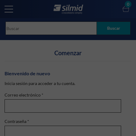
Skip
0
to
main
content
Buscar
Comenzar
Bienvenido de nuevo
Inicia sesión para acceder a tu cuenta.
Correo electrónico
*
Contraseña
*