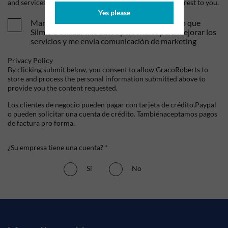
and services, as well as other content that may be of interest to you.
Yes please
Mandame tus ofertas y novedades. Entiendo que
Silmid a utilizar mis datos personales para mejorar los
servicios y me envía comunicación de marketing
Privacy Policy
By clicking submit below, you consent to allow GracoRoberts to
store and process the personal information submitted above to
provide you the content requested.
Los clientes de negocio pueden pagar con tarjeta de crédito,Paypal
o pueden solicitar una cuenta de crédito. Tambiénaceptamos pagos
de factura pro forma.
¿Su empresa tiene una cuenta? *
Sí
No