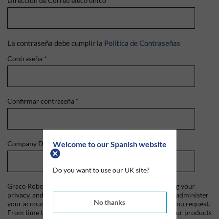
Dirección de Correo electrónico
*
La contraseña debe cumplir la
Política de Contraseñas
Contraseña
*
Confirmar contraseña
*
Welcome to our Spanish website
Company Domain
*
Do you want to use our UK site?
Graco Roberts is committed to protecting and respecting your
privacy, and we'll only use your personal information to administer
No thanks
your account and to provide the products and services you request.
From time to time, we would like to contact you about our products