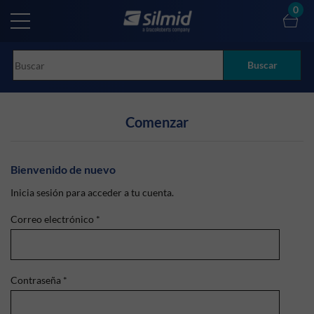
Skip
0
to
main
content
Buscar
Comenzar
Bienvenido de nuevo
Inicia sesión para acceder a tu cuenta.
Correo electrónico
*
Contraseña
*