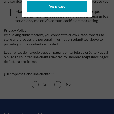
and services, as well as other content that may be of interest to you.
Yes please
Mandame tus ofertas y novedades. Entiendo que
Silmid a utilizar mis datos personales para mejorar los
servicios y me envía comunicación de marketing
Privacy Policy
By clicking submit below, you consent to allow GracoRoberts to
store and process the personal information submitted above to
provide you the content requested.
Los clientes de negocio pueden pagar con tarjeta de crédito,Paypal
o pueden solicitar una cuenta de crédito. Tambiénaceptamos pagos
de factura pro forma.
¿Su empresa tiene una cuenta? *
Sí
No