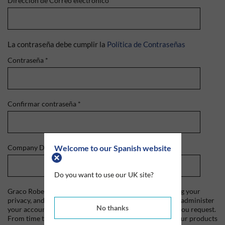
Dirección de Correo electrónico
*
La contraseña debe cumplir la
Política de Contraseñas
Contraseña
*
Confirmar contraseña
*
Welcome to our Spanish website
Company Domain
*
Do you want to use our UK site?
Graco Roberts is committed to protecting and respecting your
privacy, and we'll only use your personal information to administer
No thanks
your account and to provide the products and services you request.
From time to time, we would like to contact you about our products