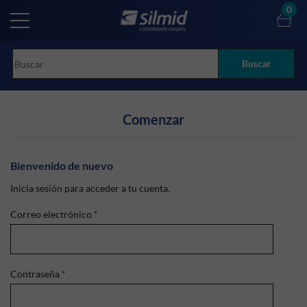
Skip
0
to
main
content
Buscar
Comenzar
Bienvenido de nuevo
Inicia sesión para acceder a tu cuenta.
Correo electrónico
*
Contraseña
*