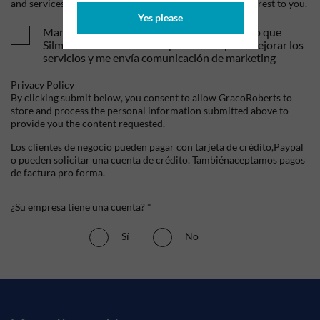
and services, as well as other content that may be of interest to you.
Yes please
Mandame tus ofertas y novedades. Entiendo que
Silmid a utilizar mis datos personales para mejorar los
servicios y me envía comunicación de marketing
Privacy Policy
By clicking submit below, you consent to allow GracoRoberts to
store and process the personal information submitted above to
provide you the content requested.
Los clientes de negocio pueden pagar con tarjeta de crédito,Paypal
o pueden solicitar una cuenta de crédito. Tambiénaceptamos pagos
de factura pro forma.
¿Su empresa tiene una cuenta? *
Sí
No