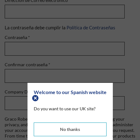
Dirección de Correo electrónico
*
La contraseña debe cumplir la
Política de Contraseñas
Contraseña
*
Confirmar contraseña
*
Welcome to our Spanish website
Company Domain
*
Do you want to use our UK site?
Graco Roberts is committed to protecting and respecting your
privacy, and we'll only use your personal information to administer
No thanks
your account and to provide the products and services you request.
From time to time, we would like to contact you about our products