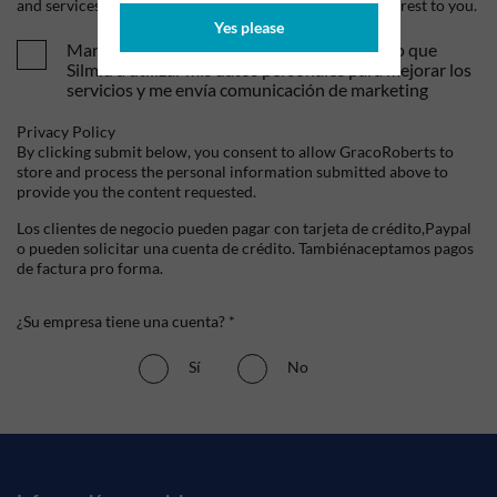
and services, as well as other content that may be of interest to you.
Yes please
Mandame tus ofertas y novedades. Entiendo que
Silmid a utilizar mis datos personales para mejorar los
servicios y me envía comunicación de marketing
Privacy Policy
By clicking submit below, you consent to allow GracoRoberts to
store and process the personal information submitted above to
provide you the content requested.
Los clientes de negocio pueden pagar con tarjeta de crédito,Paypal
o pueden solicitar una cuenta de crédito. Tambiénaceptamos pagos
de factura pro forma.
¿Su empresa tiene una cuenta? *
Sí
No