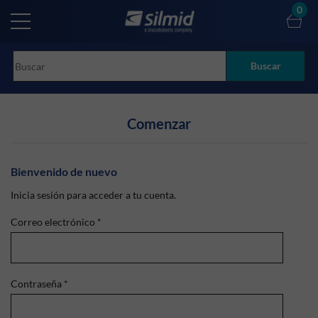
Skip
0
to
main
content
Buscar
Comenzar
Bienvenido de nuevo
Inicia sesión para acceder a tu cuenta.
Correo electrónico
*
Contraseña
*