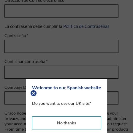
Dirección de Correo electrónico
*
La contraseña debe cumplir la
Política de Contraseñas
Contraseña
*
Confirmar contraseña
*
Welcome to our Spanish website
Company Domain
*
Do you want to use our UK site?
Graco Roberts is committed to protecting and respecting your
privacy, and we'll only use your personal information to administer
No thanks
your account and to provide the products and services you request.
From time to time, we would like to contact you about our products