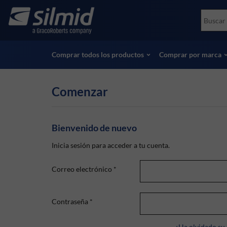
Skip
Accessories
Soco
to
Ensayos no destructivos (NDT)
Skydr
main
Ver todos los productos
Ver t
content
Comprar todos los productos
Comprar por marca
Comenzar
Bienvenido de nuevo
Inicia sesión para acceder a tu cuenta.
Correo electrónico
*
Contraseña
*
¿Ha olvidado su