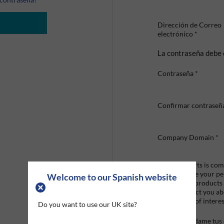
Dirección de Correo
electrónico
*
La contraseña debe 
Contraseña
*
Confirmar contraseñ
Company Domain
*
Graco Roberts is comm
we'll only use your p
Welcome to our Spanish website
provide the products
like to contact you a
that may be of interes
Do you want to use our UK site?
Mandame tus o