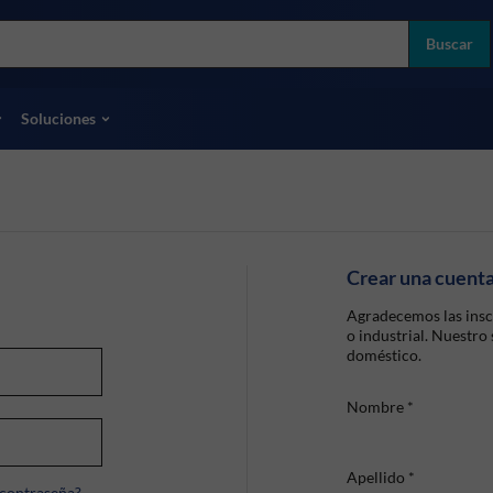
more
ol
Buscar
odas las marcas
Soluciones
Crear una cuent
Agradecemos las insc
o industrial. Nuestro
doméstico.
Nombre
*
Apellido
*
 contraseña?