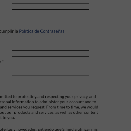
cumplir la
Política de Contraseñas
a
*
itted to protecting and respecting your privacy, and
ersonal information to administer your account and to
 and services you request. From time to time, we would
bout our products and services, as well as other content
t to you.
fertas y novedades. Entiendo que Silmid a utilizar mis