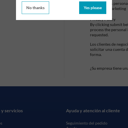
datos persona
No thanks
Yes please
de marketing
Privacy Policy
By clicking submit be
process the personal
requested.
Los clientes de negoc
solicitar una cuenta 
forma.
¿Su empresa tiene un
 y servicios
Ayuda y atención al cliente
os
Seguimiento del pedido