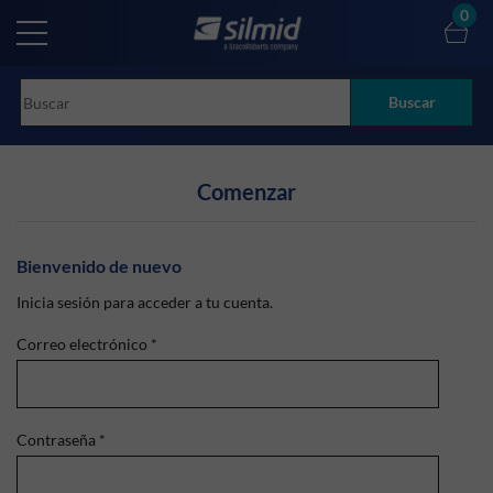
Skip
0
to
main
content
Buscar
Comenzar
Bienvenido de nuevo
Inicia sesión para acceder a tu cuenta.
Correo electrónico
*
Contraseña
*