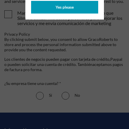
and services, as well as other content that may be of interest to you.
Yes please
Mandame tus ofertas y novedades. Entiendo que
Silmid a utilizar mis datos personales para mejorar los
servicios y me envía comunicación de marketing
Privacy Policy
By clicking submit below, you consent to allow GracoRoberts to
store and process the personal information submitted above to
provide you the content requested.
Los clientes de negocio pueden pagar con tarjeta de crédito,Paypal
o pueden solicitar una cuenta de crédito. Tambiénaceptamos pagos
de factura pro forma.
¿Su empresa tiene una cuenta? *
Sí
No