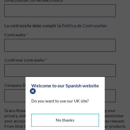
Dirección de Correo electrónico
*
La contraseña debe cumplir la
Política de Contraseñas
Contraseña
*
Confirmar contraseña
*
Welcome to our Spanish website
Company Domain
*
Do you want to use our UK site?
Graco Roberts is committed to protecting and respecting your
privacy, and we'll only use your personal information to administer
No thanks
your account and to provide the products and services you request.
From time to time, we would like to contact you about our products