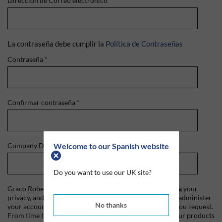
Dirección de Correo electrónico
*
La contraseña debe cumplir la
Política de Contraseñas
Contraseña
*
Confirmar contraseña
*
Welcome to our Spanish website
Company Domain
*
Do you want to use our UK site?
Graco Roberts is committed to protecting and respecting your
privacy, and we'll only use your personal information to administer
No thanks
your account and to provide the products and services you request.
From time to time, we would like to contact you about our products