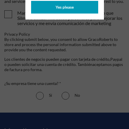
and services, as well as other content that may be of interest to you.
Yes please
Mandame tus ofertas y novedades. Entiendo que
Silmid a utilizar mis datos personales para mejorar los
servicios y me envía comunicación de marketing
Privacy Policy
By clicking submit below, you consent to allow GracoRoberts to
store and process the personal information submitted above to
provide you the content requested.
Los clientes de negocio pueden pagar con tarjeta de crédito,Paypal
o pueden solicitar una cuenta de crédito. Tambiénaceptamos pagos
de factura pro forma.
¿Su empresa tiene una cuenta? *
Sí
No