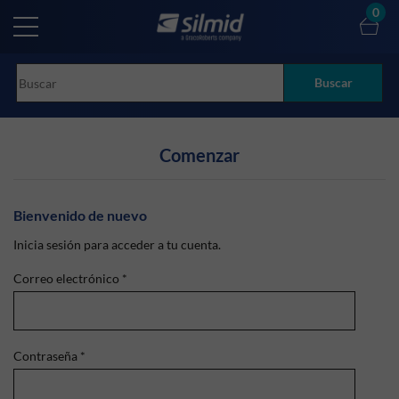
Skip
0
to
main
content
Buscar
Comenzar
Bienvenido de nuevo
Inicia sesión para acceder a tu cuenta.
Correo electrónico
*
Contraseña
*