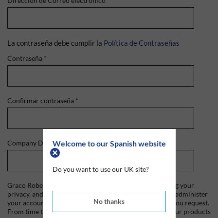
Dirección de Correo electrónico
*
La contraseña debe cumplir la
Política de Contraseñas
Contraseña
*
Confirmar contraseña
*
Welcome to our Spanish website
Company Domain
*
Do you want to use our UK site?
Graco Roberts is committed to protecting and respecting your
privacy, and we'll only use your personal information to administer
No thanks
your account and to provide the products and services you request.
From time to time, we would like to contact you about our products