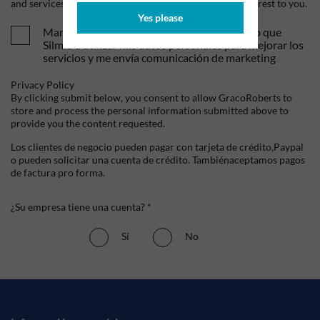
and services, as well as other content that may be of interest to you.
Yes please
Mandame tus ofertas y novedades. Entiendo que
Silmid a utilizar mis datos personales para mejorar los
servicios y me envía comunicación de marketing
Privacy Policy
By clicking submit below, you consent to allow GracoRoberts to
store and process the personal information submitted above to
provide you the content requested.
Los clientes de negocio pueden pagar con tarjeta de crédito,Paypal
o pueden solicitar una cuenta de crédito. Tambiénaceptamos pagos
de factura pro forma.
¿Su empresa tiene una cuenta? *
Sí
No