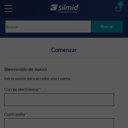
Skip
0
to
main
content
Buscar
Comenzar
Bienvenido de nuevo
Inicia sesión para acceder a tu cuenta.
Correo electrónico
*
Contraseña
*