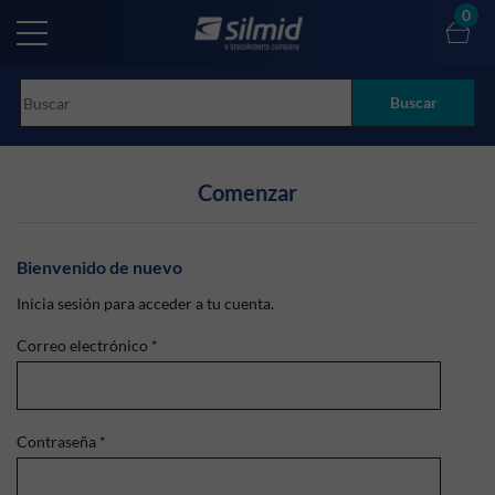
Skip
0
to
main
content
Buscar
Comenzar
Bienvenido de nuevo
Inicia sesión para acceder a tu cuenta.
Correo electrónico
*
Contraseña
*