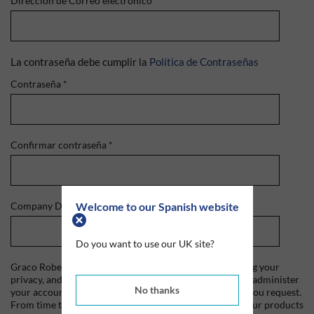
Dirección de Correo electrónico
*
La contraseña debe cumplir la
Política de Contraseñas
Contraseña
*
Confirmar contraseña
*
Welcome to our Spanish website
Company Domain
*
Do you want to use our UK site?
Graco Roberts is committed to protecting and respecting your
privacy, and we'll only use your personal information to administer
No thanks
your account and to provide the products and services you request.
From time to time, we would like to contact you about our products