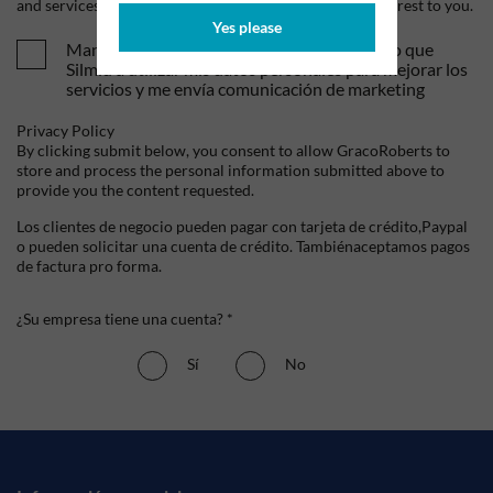
and services, as well as other content that may be of interest to you.
Yes please
Mandame tus ofertas y novedades. Entiendo que
Silmid a utilizar mis datos personales para mejorar los
servicios y me envía comunicación de marketing
Privacy Policy
By clicking submit below, you consent to allow GracoRoberts to
store and process the personal information submitted above to
provide you the content requested.
Los clientes de negocio pueden pagar con tarjeta de crédito,Paypal
o pueden solicitar una cuenta de crédito. Tambiénaceptamos pagos
de factura pro forma.
¿Su empresa tiene una cuenta? *
Sí
No